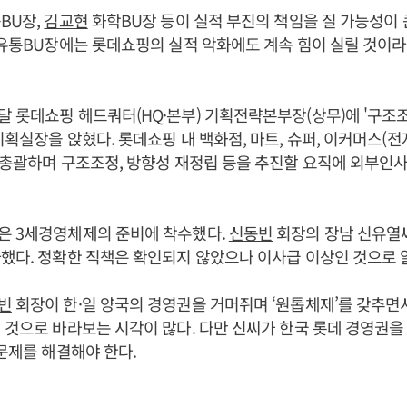
BU장,
김교현
화학BU장 등이 실적 부진의 책임을 질 가능성이 
유통BU장에는 롯데쇼핑의 실적 악화에도 계속 힘이 실릴 것이라
 롯데쇼핑 헤드쿼터(HQ·본부) 기획전략본부장(상무)에 '구조조
기획실장을 앉혔다. 롯데쇼핑 내 백화점, 마트, 슈퍼, 이커머스(전
 총괄하며 구조조정, 방향성 재정립 등을 추진할 요직에 외부인
은 3세경영체제의 준비에 착수했다.
신동빈
회장의 장남 신유열
했다. 정확한 직책은 확인되지 않았으나 이사급 이상인 것으로 
빈
회장이 한·일 양국의 경영권을 거머쥐며 ‘원톱체제’를 갖추면
 것으로 바라보는 시각이 많다. 다만 신씨가 한국 롯데 경영권
 문제를 해결해야 한다.