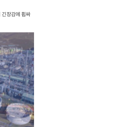
겨 긴장감에 휩싸