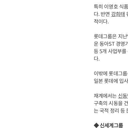
특히 이영호 식품
다. 반면
강희태
적이다.
롯데그룹은 지난달
운 동아ST 경영
등 5개 사업부를
다.
이밖에 롯데그룹
일본 롯데에 입사
재계에서는
신동
구축의 시동을 건
는 국적 정리 등
◆ 신세계그룹