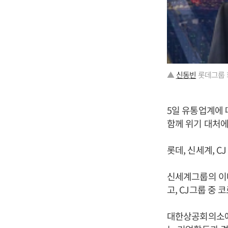
▲
신동빈
롯데그룹 
5일 유통업계에
함께 위기 대처에
롯데, 신세계, C
신세계그룹의 이
고, CJ그룹 중
대한상공회의소에 따