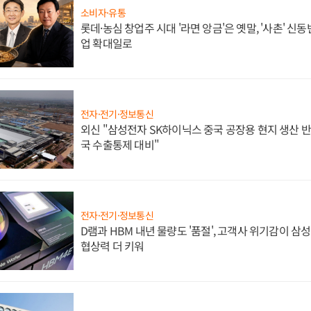
소비자·유통
롯데·농심 창업주 시대 '라면 앙금'은 옛말, '사촌' 신
업 확대일로
전자·전기·정보통신
외신 "삼성전자 SK하이닉스 중국 공장용 현지 생산 반
국 수출통제 대비"
전자·전기·정보통신
D램과 HBM 내년 물량도 '품절', 고객사 위기감이 삼
협상력 더 키워