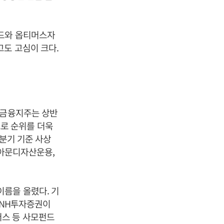
펀드와 옵티머스자
고도 고심이 크다.
협금융지주는 상반
로 순위를 더욱
 분기 기준 사상
H아문디자산운용,
름을 올렸다. 기
 NH투자증권이
머스 등 사모펀드