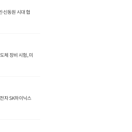
동빈·신동원 시대 협
도체 장비 시험, 미
성전자 SK하이닉스