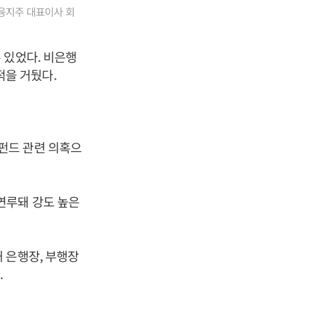
융지주 대표이사 회
 있었다. 비은행
을 거뒀다.
펀드 관련 의혹으
연루돼 강도 높은
 은행장, 부행장
.