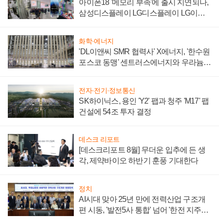
아이폰18 '메모리 부족'에 출시 지연되나,
삼성디스플레이 LG디스플레이 LG이노
텍 '탈애플' 수익 다각화 속도
화학·에너지
'DL이앤씨 SMR 협력사' X에너지, '한수원
포스코 동맹' 센트러스에너지와 우라늄
계약 체결
전자·전기·정보통신
SK하이닉스, 용인 'Y2' 팹과 청주 'M17' 팹
건설에 54조 투자 결정
데스크 리포트
[데스크리포트 8월] 무더운 입추에 든 생
각, 제약바이오 하반기 훈풍 기대한다
정치
AI시대 맞아 25년 만에 전력산업 구조개
편 시동, '발전5사 통합' 넘어 '한전 지주사'