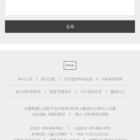
PC버전
회사소개
윤리강령
개인정보처리방침
이용자위원회
청소년보호정책
정정·반론보도
기사심의규정
불편신고
서울특별시 성동구 성수일로 39-34 서울숲더스페이스 12층
대표전화 : 1800-6522
팩스 : 070-4015-8658
편집국 : 070-4010-8512
사업본부 : 070-4010-7078
등록번호 : 서울 아 02897
제호 : 비즈니스포스트
등록일: 2013.11.13
발행·편집인 : 강석운
발행일자: 2013년 12월 2일