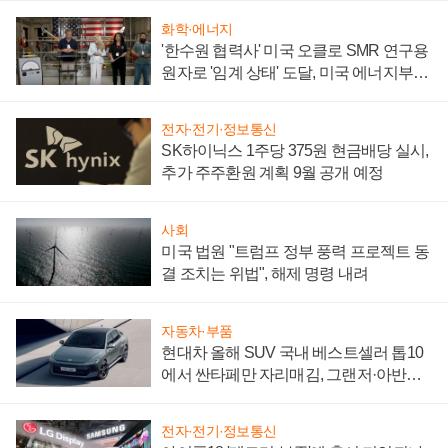
화학·에너지
'한수원 협력사' 미국 오클로 SMR 연구용
원자로 '임계 상태' 도달, 미국 에너지부
"중요한 이정표"
전자·전기·정보통신
SK하이닉스 1주당 375원 현금배당 실시,
추가 주주환원 계획 9월 공개 예정
사회
미국 법원 "트럼프 정부 풍력 프로젝트 동
결 조치는 위법", 해제 명령 내려
자동차·부품
현대차 올해 SUV 국내 베스트셀러 톱10
에서 싼타페만 자리매김, 그랜저·아반떼
'세단 쌍끌이'로 내수 방어
전자·전기·정보통신