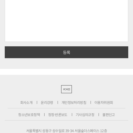
PC버전
회사소개
윤리강령
개인정보처리방침
이용자위원회
청소년보호정책
정정·반론보도
기사심의규정
불편신고
서울특별시 성동구 성수일로 39-34 서울숲더스페이스 12층