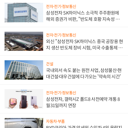
전자·전기·정보통신
삼성전자 SK하이닉스 소극적 주주환원에
해외 증권가 비판, "반도체 호황 지속성 의
문"
전자·전기·정보통신
외신 "삼성전자 SK하이닉스 중국 공장용 현
지 생산 반도체 장비 시험, 미국 수출통제 대
비"
건설
국내외서 속도 붙는 원전 사업, 삼성물산·현
대건설·대우건설에 다가오는 '약속의 시간'
전자·전기·정보통신
삼성전자, 갤럭시Z 폴드8 사전예약 개통 8
월31일까지 연장
자동차·부품
BYD코리아 가격 앞세워 수입차 4위 올랐지