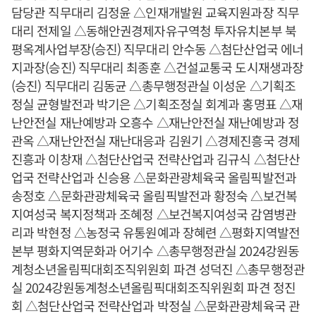
담당관 직무대리 김정윤 △인재개발원 교육지원과장 직무
대리 전제일 △동해안권경제자유구역청 투자유치본부 북
평옥계사업부장(승진) 직무대리 안수동 △첨단산업국 에너
지과장(승진) 직무대리 최종훈 △건설교통국 도시재생과장
(승진) 직무대리 김동균 △총무행정관실 이성운 △기획조
정실 균형발전과 박기은 △기획조정실 회계과 홍명표 △재
난안전실 재난예방과 오흥수 △재난안전실 재난예방과 정
관옥 △재난안전실 재난대응과 김원기 △경제진흥국 경제
진흥과 이창재 △첨단산업국 전략산업과 김규식 △첨단산
업국 전략산업과 신승용 △문화관광체육국 올림픽발전과
송정호 △문화관광체육국 올림픽발전과 황정숙 △보건복
지여성국 복지정책과 조혜정 △보건복지여성국 감염병관
리과 박현정 △농정국 유통원예과 장혜련 △평화지역발전
본부 평화지역문화과 어기수 △총무행정관실 2024강원동
계청소년올림픽대회조직위원회 파견 성덕진 △총무행정관
실 2024강원동계청소년올림픽대회조직위원회 파견 정진
회 △첨단산업국 전략산업과 박정실 △문화관광체육국 관