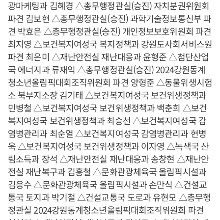
광마케팅과 김혜경 △총무행정관실(승진) 자치분권위원회
파견 김보현 △총무행정관실(승진) 과학기술정보통신부 파
견 박효은 △총무행정관실(승진) 개인정보보호위원회 파견
최지영 △보건복지여성국 복지정책과 강원도사회서비스원
파견 최은미 △재난안전실 재난대응과 윤형준 △첨단산업
국 에너지과 류재익 △총무행정관실(승진) 2024강원동계
청소년올림픽대회조직위원회 파견 양형준 △동물위생시험
소 북부지소장 김기태 △보건복지여성국 보건위생정책과
민병철 △보건복지여성국 보건위생정책과 백춘희 △보건
복지여성국 보건위생정책과 최승선 △보건복지여성국 감
염병관리과 최순열 △보건복지여성국 감염병관리과 현병
욱 △보건복지여성국 보건위생정책과 이자영 △녹색국 산
림소득과 장석 △재난안전실 재난대응과 송창현 △재난안
전실 재난복구과 김흥철 △문화관광체육국 올림픽시설과
김응수 △문화관광체육국 올림픽시설과 손만식 △건설교
통국 토지과 박기철 △건설교통국 도로과 유현모 △총무행
정관실 2024강원동계청소년올림픽대회조직위원회 파견