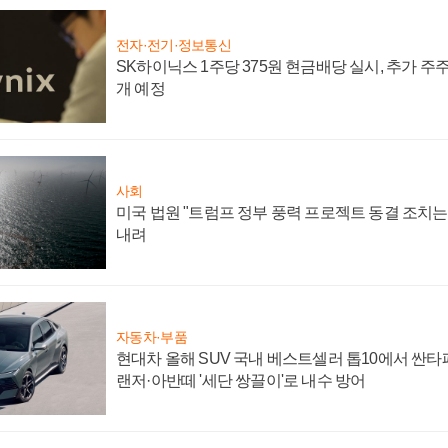
전자·전기·정보통신
SK하이닉스 1주당 375원 현금배당 실시, 추가 주
개 예정
사회
미국 법원 "트럼프 정부 풍력 프로젝트 동결 조치는 
내려
자동차·부품
현대차 올해 SUV 국내 베스트셀러 톱10에서 싼타
랜저·아반떼 '세단 쌍끌이'로 내수 방어