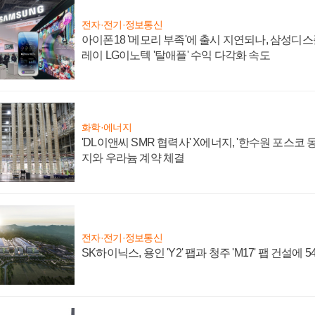
전자·전기·정보통신
아이폰18 '메모리 부족'에 출시 지연되나, 삼성디
레이 LG이노텍 '탈애플' 수익 다각화 속도
화학·에너지
'DL이앤씨 SMR 협력사' X에너지, '한수원 포스코
지와 우라늄 계약 체결
전자·전기·정보통신
SK하이닉스, 용인 'Y2' 팹과 청주 'M17' 팹 건설에 