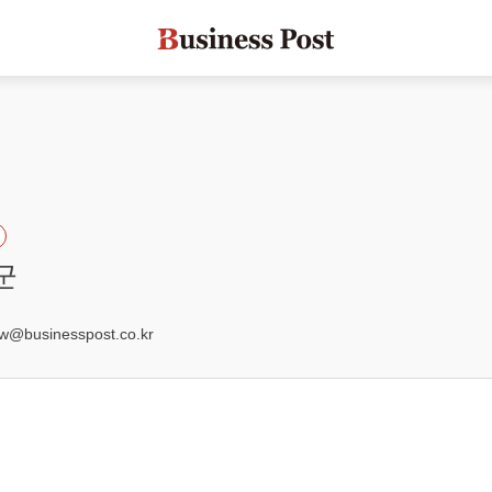
군
3
businesspost.co.kr