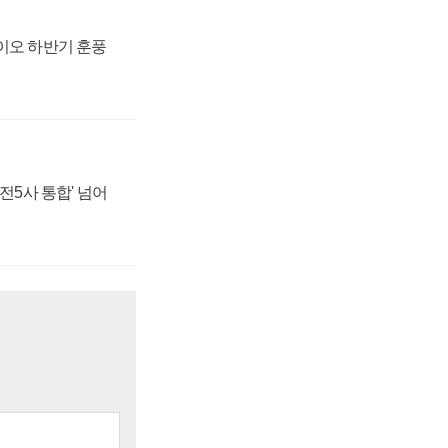
바이오 하반기 훈풍
발전5사 통합' 넘어