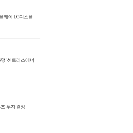
스플레이 LG디스플
 동맹' 센트러스에너
54조 투자 결정