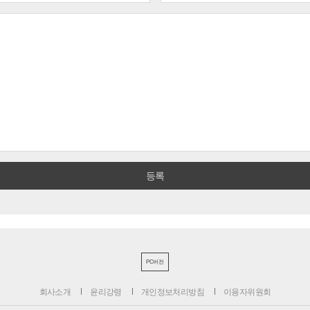
PC버전
회사소개
윤리강령
개인정보처리방침
이용자위원회