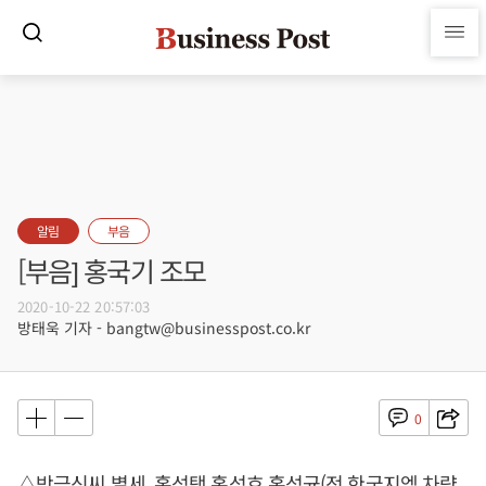
알림
부음
[부음] 홍국기 조모
2020-10-22 20:57:03
방태욱 기자 - bangtw@businesspost.co.kr
0
△박금신씨 별세, 홍성택 홍성호 홍성균(전 한국지엠 차량