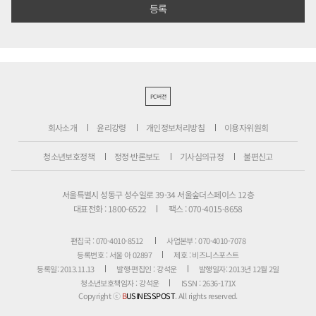
PC버전
회사소개
윤리강령
개인정보처리방침
이용자위원회
청소년보호정책
정정·반론보도
기사심의규정
불편신고
서울특별시 성동구 성수일로 39-34 서울숲더스페이스 12층
대표전화 : 1800-6522
팩스 : 070-4015-8658
편집국 : 070-4010-8512
사업본부 : 070-4010-7078
등록번호 : 서울 아 02897
제호 : 비즈니스포스트
등록일: 2013.11.13
발행·편집인 : 강석운
발행일자: 2013년 12월 2일
청소년보호책임자 : 강석운
ISSN : 2636-171X
Copyright ⓒ
B
USINESSPOST
. All rights reserved.