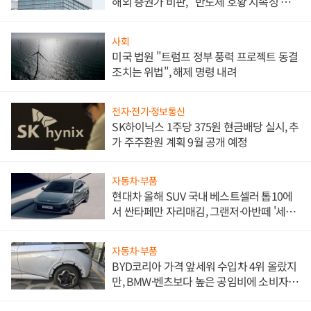
해외 증권가 비판, "반도체 호황 지속성 의
문"
사회
미국 법원 "트럼프 정부 풍력 프로젝트 동결
조치는 위법", 해제 명령 내려
전자·전기·정보통신
SK하이닉스 1주당 375원 현금배당 실시, 추
가 주주환원 계획 9월 공개 예정
자동차·부품
현대차 올해 SUV 국내 베스트셀러 톱10에
서 싼타페만 자리매김, 그랜저·아반떼 '세단
쌍끌이'로 내수 방어
자동차·부품
BYD코리아 가격 앞세워 수입차 4위 올랐지
만, BMW·벤츠보다 높은 공임비에 소비자
불만 폭발