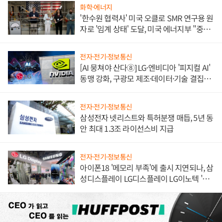
화학·에너지
'한수원 협력사' 미국 오클로 SMR 연구용 원
자로 '임계 상태' 도달, 미국 에너지부 "중요
한 이정표"
전자·전기·정보통신
[AI 뭉쳐야 산다⑧] LG·엔비디아 '피지컬 AI'
동맹 강화, 구광모 제조·데이터·기술 결집
해 종합 로보틱스 기업으로
전자·전기·정보통신
삼성전자 넷리스트와 특허분쟁 매듭, 5년 동
안 최대 1.3조 라이선스비 지급
전자·전기·정보통신
아이폰18 '메모리 부족'에 출시 지연되나, 삼
성디스플레이 LG디스플레이 LG이노텍 '탈
애플' 수익 다각화 속도