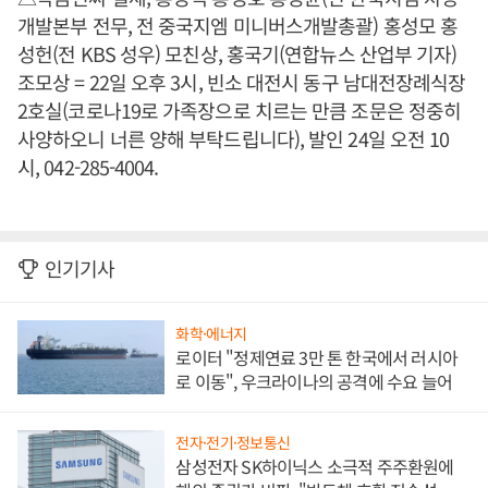
개발본부 전무, 전 중국지엠 미니버스개발총괄) 홍성모 홍
성헌(전 KBS 성우) 모친상, 홍국기(연합뉴스 산업부 기자)
조모상 = 22일 오후 3시, 빈소 대전시 동구 남대전장례식장
2호실(코로나19로 가족장으로 치르는 만큼 조문은 정중히
사양하오니 너른 양해 부탁드립니다), 발인 24일 오전 10
시, 042-285-4004.
인기기사
화학·에너지
로이터 "정제연료 3만 톤 한국에서 러시아
로 이동", 우크라이나의 공격에 수요 늘어
전자·전기·정보통신
삼성전자 SK하이닉스 소극적 주주환원에