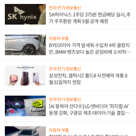
전자·전기·정보통신
SK하이닉스 1주당 375원 현금배당 실시, 추
가 주주환원 계획 9월 공개 예정
자동차·부품
BYD코리아 가격 앞세워 수입차 4위 올랐지
만, BMW·벤츠보다 높은 공임비에 소비자
불만 폭발
전자·전기·정보통신
삼성전자, 갤럭시Z 폴드8 사전예약 개통 8
월31일까지 연장
전자·전기·정보통신
[AI 뭉쳐야 산다⑧] LG·엔비디아 '피지컬 AI'
동맹 강화, 구광모 제조·데이터·기술 결집
해 종합 로보틱스 기업으로
자동차·부품