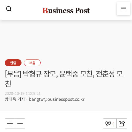
알림
부음
[부음] 박형규 장모, 윤택중 모친, 전춘성 모
친
2020-10-19 11:09:21
방태욱 기자 - bangtw@businesspost.co.kr
0