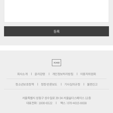
PC버전
회사소개
윤리강령
개인정보처리방침
이용자위원회
청소년보호정책
정정·반론보도
기사심의규정
불편신고
서울특별시 성동구 성수일로 39-34 서울숲더스페이스 12층
대표전화 : 1800-6522
팩스 : 070-4015-8658