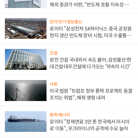
해외 증권가 비판, "반도체 호황 지속성 의
문"
전자·전기·정보통신
로이터 "삼성전자 SK하이닉스 중국 공장용
현지 생산 반도체 장비 시험, 미국 수출통제
대비"
건설
원전 건설 국내외서 속도 붙어, 삼성물산·현
대건설·대우건설에 다가오는 '약속의 시간'
사회
미국 법원 "트럼프 정부 풍력 프로젝트 동결
조치는 위법", 해제 명령 내려
화학·에너지
로이터 "정제연료 3만 톤 한국에서 러시아
로 이동", 우크라이나의 공격에 수요 늘어