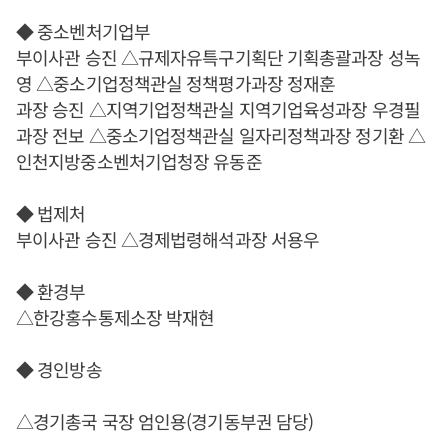
◆ 중소벤처기업부
부이사관 승진 △규제자유특구기획단 기획총괄과장 성녹
영 △중소기업정책관실 정책평가과장 정재훈
과장 승진 △지역기업정책관실 지역기업육성과장 우경필
과장 전보 △중소기업정책관실 일자리정책과장 정기환 △
인천지방중소벤처기업청장 유동준
◆ 법제처
부이사관 승진 △경제법령해석과장 서용우
◆ 환경부
△한강홍수통제소장 박재현
◆ 경인방송
△경기총국 국장 엄인용(경기동부권 담당)