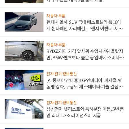
자동차·부품
현대차 올해 SUV 국내 베스트셀러 톱10에
서 싼타페만 자리매김, 그랜저·아반떼 '세단
쌍끌이'로 내수 방어
자동차·부품
BYD코리아 가격 앞세워 수입차 4위 올랐지
만, BMW·벤츠보다 높은 공임비에 소비자
불만 폭발
전자·전기·정보통신
[AI 뭉쳐야 산다⑧] LG·엔비디아 '피지컬 AI'
동맹 강화, 구광모 제조·데이터·기술 결집
해 종합 로보틱스 기업으로
전자·전기·정보통신
삼성전자 넷리스트와 특허분쟁 매듭, 5년 동
안 최대 1.3조 라이선스비 지급