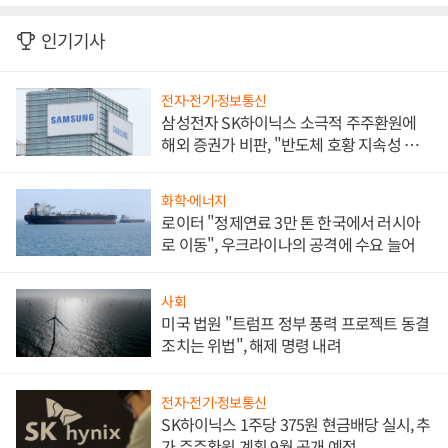
인기기사
전자·전기·정보통신
삼성전자 SK하이닉스 소극적 주주환원에
해외 증권가 비판, "반도체 호황 지속성 의
문"
화학·에너지
로이터 "정제연료 3만 톤 한국에서 러시아
로 이동", 우크라이나의 공격에 수요 늘어
사회
미국 법원 "트럼프 정부 풍력 프로젝트 동결
조치는 위법", 해제 명령 내려
전자·전기·정보통신
SK하이닉스 1주당 375원 현금배당 실시, 추
가 주주환원 계획 9월 공개 예정