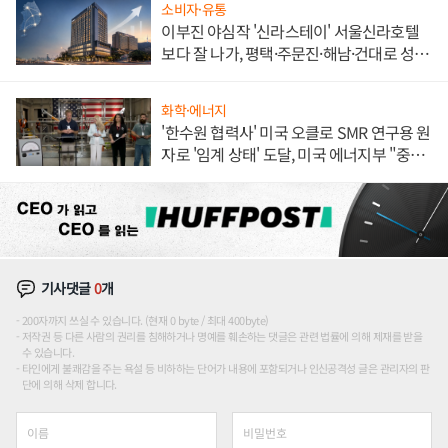
소비자·유통
이부진 야심작 '신라스테이' 서울신라호텔
보다 잘 나가, 평택·주문진·해남·건대로 성
장판 더 넓힌다
화학·에너지
'한수원 협력사' 미국 오클로 SMR 연구용 원
자로 '임계 상태' 도달, 미국 에너지부 "중요
한 이정표"
기사댓글
0
개
200자까지 쓰실 수 있습니다. (현재 0 byte / 최대 400byte)
저작권 등 다른 사람의 권리를 침해하거나 명예를 훼손하는 댓글은 관련 법률에 의해 제재를 받을
수 있습니다.
타인에게 불쾌감을 주는 욕설 등 비하하는 단어가 내용에 포함되거나 인신공격성 글은 관리자의 판
단에 의해 삭제 합니다.