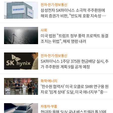
전자·전기·정보통신
삼성전자 SK하이닉스 소극적 주주환원에
해외 증권가 비판, "반도체 호황 지속성 의
문"
사회
미국 법원 "트럼프 정부 풍력 프로젝트 동결
조치는 위법", 해제 명령 내려
전자·전기·정보통신
SK하이닉스 1주당 375원 현금배당 실시, 추
가 주주환원 계획 9월 공개 예정
화학·에너지
'한수원 협력사' 미국 오클로 SMR 연구용 원
자로 '임계 상태' 도달, 미국 에너지부 "중요
한 이정표"
자동차·부품
현대차 올해 SUV 국내 베스트셀러 톱10에