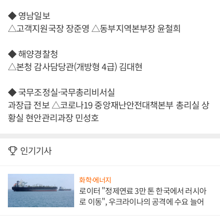
◆ 영남일보
△고객지원국장 장준영 △동부지역본부장 윤철희
◆ 해양경찰청
△본청 감사담당관(개방형 4급) 김대현
◆ 국무조정실·국무총리비서실
과장급 전보 △코로나19 중앙재난안전대책본부 총리실 상
황실 현안관리과장 민성호
인기기사
화학·에너지
로이터 "정제연료 3만 톤 한국에서 러시아
로 이동", 우크라이나의 공격에 수요 늘어