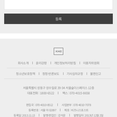
PC버전
회사소개
윤리강령
개인정보처리방침
이용자위원회
청소년보호정책
정정·반론보도
기사심의규정
불편신고
서울특별시 성동구 성수일로 39-34 서울숲더스페이스 12층
대표전화 : 1800-6522
팩스 : 070-4015-8658
편집국 : 070-4010-8512
사업본부 : 070-4010-7078
등록번호 : 서울 아 02897
제호 : 비즈니스포스트
등록일: 2013.11.13
발행·편집인 : 강석운
발행일자: 2013년 12월 2일