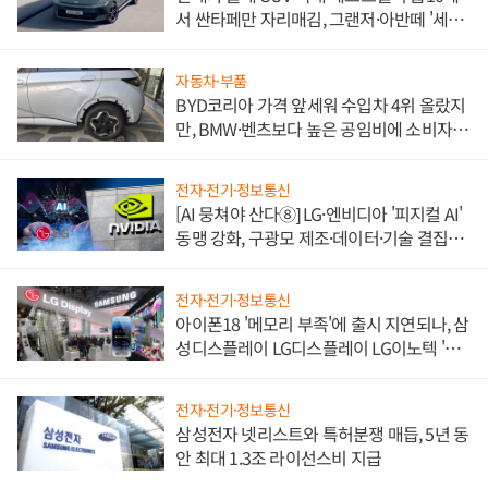
서 싼타페만 자리매김, 그랜저·아반떼 '세단
쌍끌이'로 내수 방어
자동차·부품
BYD코리아 가격 앞세워 수입차 4위 올랐지
만, BMW·벤츠보다 높은 공임비에 소비자
불만 폭발
전자·전기·정보통신
[AI 뭉쳐야 산다⑧] LG·엔비디아 '피지컬 AI'
동맹 강화, 구광모 제조·데이터·기술 결집
해 종합 로보틱스 기업으로
전자·전기·정보통신
아이폰18 '메모리 부족'에 출시 지연되나, 삼
성디스플레이 LG디스플레이 LG이노텍 '탈
애플' 수익 다각화 속도
전자·전기·정보통신
삼성전자 넷리스트와 특허분쟁 매듭, 5년 동
안 최대 1.3조 라이선스비 지급