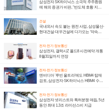
삼성전자 SK하이닉스 소극적 주주환원
에 해외 증권가 비판, "반도체 호황 지속
성 의문"
건설
국내외서 속도 붙는 원전 사업, 삼성물산·
현대건설·대우건설에 다가오는 '약속의
시간'
전자·전기·정보통신
삼성전자, 갤럭시Z 폴드8 사전예약 개통
8월31일까지 연장
전자·전기·정보통신
엔비디아 '루빈 울트라'에도 HBM4 탑재
검토, 삼성전자·SK하이닉스 HBM4 수율
에 주도권 갈린다
전자·전기·정보통신
삼성전자 넷리스트와 특허분쟁 매듭, 5년
동안 최대 1.3조 라이선스비 지급