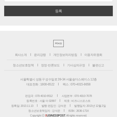
PC버전
회사소개
윤리강령
개인정보처리방침
이용자위원회
청소년보호정책
정정·반론보도
기사심의규정
불편신고
서울특별시 성동구 성수일로 39-34 서울숲더스페이스 12층
대표전화 : 1800-6522
팩스 : 070-4015-8658
편집국 : 070-4010-8512
사업본부 : 070-4010-7078
등록번호 : 서울 아 02897
제호 : 비즈니스포스트
등록일: 2013.11.13
발행·편집인 : 강석운
발행일자: 2013년 12월 2일
청소년보호책임자 : 강석운
ISSN : 2636-171X
Copyright ⓒ
B
USINESSPOST
. All rights reserved.