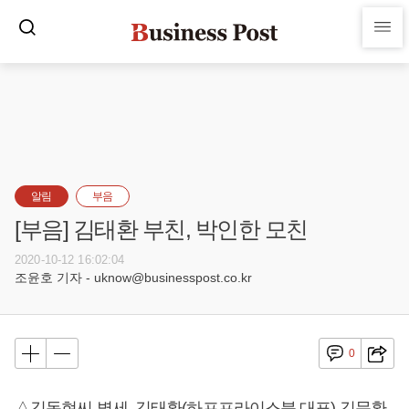
알림
부음
[부음] 김태환 부친, 박인한 모친
2020-10-12 16:02:04
조윤호 기자 - uknow@businesspost.co.kr
0
△김동현씨 별세, 김태환(하프프라이스북 대표) 김문환