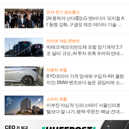
전자·전기·정보통신
[AI 뭉쳐야 산다⑧] LG·엔비디아 '피지컬 A
I' 동맹 강화, 구광모 제조·데이터·기술 결
집해 종합 로보틱스 기업으로
인터넷·게임·콘텐츠
빅테크 메모리반도체 포함 장기계약 '2.7
조 달러' 규모, AI 투자 위축 우려와 반대
신호
자동차·부품
BYD코리아 가격 앞세워 수입차 4위 올랐
지만, BMW·벤츠보다 높은 공임비에 소비
자 불만 폭발
소비자·유통
이부진 야심작 '신라스테이' 서울신라호
텔보다 잘 나가, 평택·주문진·해남·건대로
성장판 더 넓힌다