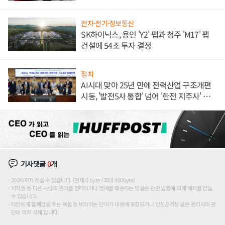
전자·전기·정보통신
SK하이닉스, 용인 'Y2' 팹과 청주 'M17' 팹
건설에 54조 투자 결정
정치
AI시대 맞아 25년 만에 전력산업 구조개편
시동, '발전5사 통합' 넘어 '한전 지주사' 재편
론도
기사댓글
0
개
200자까지 쓰실 수 있습니다. (현재 0 byte / 최대 400byte)
저작권 등 다른 사람의 권리를 침해하거나 명예를 훼손하는 댓글은 관련 법률에 의해 제재를 받을
수 있습니다.
타인에게 불쾌감을 주는 욕설 등 비하하는 단어가 내용에 포함되거나 인신공격성 글은 관리자의 판
단에 의해 삭제 합니다.