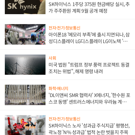
SK하이닉스 1주당 375원 현금배당 실시, 추
가 주주환원 계획 9월 공개 예정
전자·전기·정보통신
아이폰18 '메모리 부족'에 출시 지연되나, 삼
성디스플레이 LG디스플레이 LG이노텍 '탈
애플' 수익 다각화 속도
사회
미국 법원 "트럼프 정부 풍력 프로젝트 동결
조치는 위법", 해제 명령 내려
화학·에너지
'DL이앤씨 SMR 협력사' X에너지, '한수원 포
스코 동맹' 센트러스에너지와 우라늄 계약
체결
전자·전기·정보통신
SK하이닉스 노사 '성과급 주식지급' 평행선,
곽노정 'N% 성과급' 법적 논란 벗을지 주목