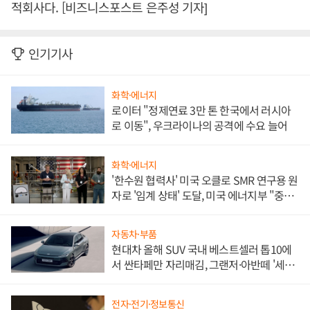
적회사다. [비즈니스포스트 은주성 기자]
인기기사
화학·에너지
로이터 "정제연료 3만 톤 한국에서 러시아
로 이동", 우크라이나의 공격에 수요 늘어
화학·에너지
'한수원 협력사' 미국 오클로 SMR 연구용 원
자로 '임계 상태' 도달, 미국 에너지부 "중요
한 이정표"
자동차·부품
현대차 올해 SUV 국내 베스트셀러 톱10에
서 싼타페만 자리매김, 그랜저·아반떼 '세단
쌍끌이'로 내수 방어
전자·전기·정보통신