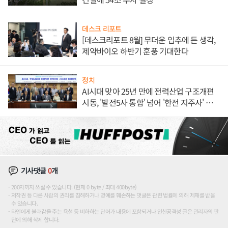
데스크 리포트
[데스크리포트 8월] 무더운 입추에 든 생각,
제약바이오 하반기 훈풍 기대한다
정치
AI시대 맞아 25년 만에 전력산업 구조개편
시동, '발전5사 통합' 넘어 '한전 지주사' 재편
론도
기사댓글
0
개
200자까지 쓰실 수 있습니다. (현재 0 byte / 최대 400byte)
저작권 등 다른 사람의 권리를 침해하거나 명예를 훼손하는 댓글은 관련 법률에 의해 제재를 받을
수 있습니다.
타인에게 불쾌감을 주는 욕설 등 비하하는 단어가 내용에 포함되거나 인신공격성 글은 관리자의 판
단에 의해 삭제 합니다.