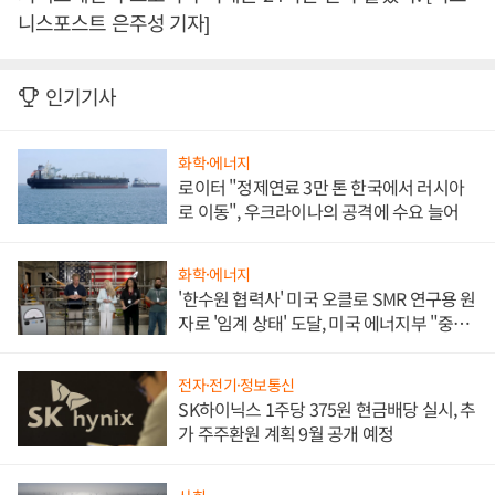
니스포스트 은주성 기자]
인기기사
화학·에너지
로이터 "정제연료 3만 톤 한국에서 러시아
로 이동", 우크라이나의 공격에 수요 늘어
화학·에너지
'한수원 협력사' 미국 오클로 SMR 연구용 원
자로 '임계 상태' 도달, 미국 에너지부 "중요
한 이정표"
전자·전기·정보통신
SK하이닉스 1주당 375원 현금배당 실시, 추
가 주주환원 계획 9월 공개 예정