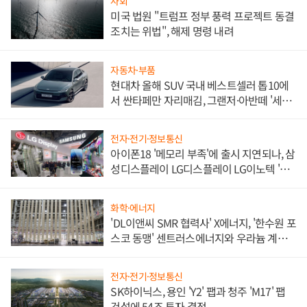
사회
미국 법원 "트럼프 정부 풍력 프로젝트 동결
조치는 위법", 해제 명령 내려
자동차·부품
현대차 올해 SUV 국내 베스트셀러 톱10에
서 싼타페만 자리매김, 그랜저·아반떼 '세단
쌍끌이'로 내수 방어
전자·전기·정보통신
아이폰18 '메모리 부족'에 출시 지연되나, 삼
성디스플레이 LG디스플레이 LG이노텍 '탈
애플' 수익 다각화 속도
화학·에너지
'DL이앤씨 SMR 협력사' X에너지, '한수원 포
스코 동맹' 센트러스에너지와 우라늄 계약
체결
전자·전기·정보통신
SK하이닉스, 용인 'Y2' 팹과 청주 'M17' 팹
건설에 54조 투자 결정