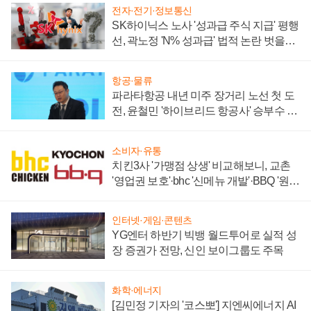
전자·전기·정보통신
SK하이닉스 노사 '성과급 주식 지급' 평행
선, 곽노정 'N% 성과급' 법적 논란 벗을지
주목
항공·물류
파라타항공 내년 미주 장거리 노선 첫 도
전, 윤철민 '하이브리드 항공사' 승부수 통
할까
소비자·유통
치킨3사 '가맹점 상생' 비교해보니, 교촌
'영업권 보호'·bhc '신메뉴 개발'·BBQ '원가
부담'
인터넷·게임·콘텐츠
YG엔터 하반기 빅뱅 월드투어로 실적 성
장 증권가 전망, 신인 보이그룹도 주목
화학·에너지
[김민정 기자의 '코스뽀'] 지엔씨에너지 AI