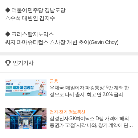
◆ 더불어민주당 경남도당
△수석 대변인 김지수
◆ 크리스탈지노믹스
씨지 파마슈티컬스 △사장 개빈 초이(Gavin Choy)
인기기사
금융
우체국 '매일이자 파킹통장' 5만 계좌 한
정으로 다시 출시, 최고 연 2.0% 금리
전자·전기·정보통신
삼성전자 SK하이닉스 D램 가격에 해외
증권가 '고점' 시각 나와, 장기 계약에 단점
부각