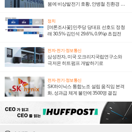
붐에 비상발전기 호황, 안병철 친환경 에
너지 발전전문기업 향한다
정치
[여론조사꽃] 민주당 당대표 선호도 정청
래 30.5%·김민석 29.6%, 0.9%p 초접전
전자·전기·정보통신
삼성전자, 미국 오크리지국립연구소와
극저온 히트펌프 개발하기로
전자·전기·정보통신
SK하이닉스 통합노조 설립 움직임 본격
화, 성과급 체계 불만에 3500명 결집