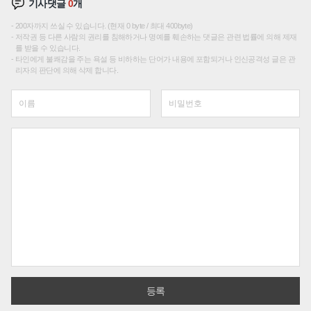
기사댓글
0
개
200자까지 쓰실 수 있습니다. (현재 0 byte / 최대 400byte)
저작권 등 다른 사람의 권리를 침해하거나 명예를 훼손하는 댓글은 관련 법률에 의해 제재
를 받을 수 있습니다.
타인에게 불쾌감을 주는 욕설 등 비하하는 단어가 내용에 포함되거나 인신공격성 글은 관
리자의 판단에 의해 삭제 합니다.