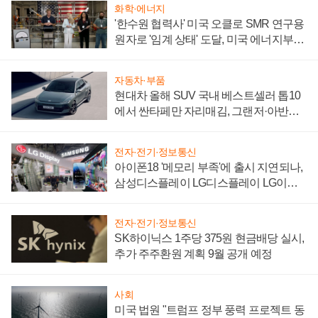
화학·에너지
'한수원 협력사' 미국 오클로 SMR 연구용
원자로 '임계 상태' 도달, 미국 에너지부
"중요한 이정표"
자동차·부품
현대차 올해 SUV 국내 베스트셀러 톱10
에서 싼타페만 자리매김, 그랜저·아반떼
'세단 쌍끌이'로 내수 방어
전자·전기·정보통신
아이폰18 '메모리 부족'에 출시 지연되나,
삼성디스플레이 LG디스플레이 LG이노
텍 '탈애플' 수익 다각화 속도
전자·전기·정보통신
SK하이닉스 1주당 375원 현금배당 실시,
추가 주주환원 계획 9월 공개 예정
사회
미국 법원 "트럼프 정부 풍력 프로젝트 동