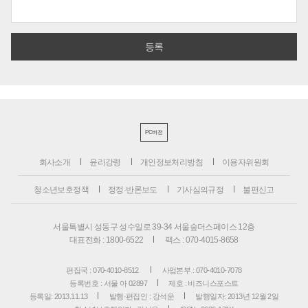
PC버전
회사소개
윤리강령
개인정보처리방침
이용자위원회
청소년보호정책
정정·반론보도
기사심의규정
불편신고
서울특별시 성동구 성수일로 39-34 서울숲더스페이스 12층
대표전화 : 1800-6522
팩스 : 070-4015-8658
편집국 : 070-4010-8512
사업본부 : 070-4010-7078
등록번호 : 서울 아 02897
제호 : 비즈니스포스트
등록일: 2013.11.13
발행·편집인 : 강석운
발행일자: 2013년 12월 2일