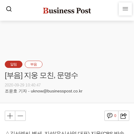
알림
부음
[부음] 지웅 모친, 문명수
2020-09-29 10:40:47
조윤호 기자 - uknow@businesspost.co.kr
0
△김선례씨 별세, 지석(우신산업 대표) 지웅(CBS 방송