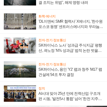
결 조치는 위법", 해제 명령 내려
화학·에너지
'DL이앤씨 SMR 협력사' X에너지, '한수원
포스코 동맹' 센트러스에너지와 우라늄
계약 체결
전자·전기·정보통신
SK하이닉스 노사 '성과급 주식지급' 평행
선, 곽노정 'N% 성과급' 법적 논란 벗을지
주목
전자·전기·정보통신
SK하이닉스, 용인 'Y2' 팹과 청주 'M17' 팹
건설에 54조 투자 결정
정치
AI시대 맞아 25년 만에 전력산업 구조개
편 시동, '발전5사 통합' 넘어 '한전 지주사'
재편론도