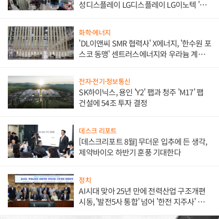
성디스플레이 LG디스플레이 LG이노텍 '탈
애플' 수익 다각화 속도
화학·에너지
'DL이앤씨 SMR 협력사' X에너지, '한수원 포
스코 동맹' 센트러스에너지와 우라늄 계약
체결
전자·전기·정보통신
SK하이닉스, 용인 'Y2' 팹과 청주 'M17' 팹
건설에 54조 투자 결정
데스크 리포트
[데스크리포트 8월] 무더운 입추에 든 생각,
제약바이오 하반기 훈풍 기대한다
정치
AI시대 맞아 25년 만에 전력산업 구조개편
시동, '발전5사 통합' 넘어 '한전 지주사' 재편
론도