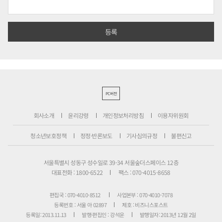
PC버전
회사소개
윤리강령
개인정보처리방침
이용자위원회
청소년보호정책
정정·반론보도
기사심의규정
불편신고
서울특별시 성동구 성수일로 39-34 서울숲더스페이스 12층
대표전화 : 1800-6522
팩스 : 070-4015-8658
편집국 : 070-4010-8512
사업본부 : 070-4010-7078
등록번호 : 서울 아 02897
제호 : 비즈니스포스트
등록일: 2013.11.13
발행·편집인 : 강석운
발행일자: 2013년 12월 2일