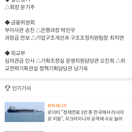
△회장 문기주
◆ 금융위원회
부이사관 승진 △은행과장 박민우
과장급 전보 △기업구조개선과 구조조정지원팀장 최치연
◆ 외교부
심의관급 인사 △기획조정실 운영지원담당관 오진희 △외
교전략기획관실 정책기획담당관 남기욱
인기기사
화학·에너지
로이터 "정제연료 3만 톤 한국에서 러시아
로 이동", 우크라이나의 공격에 수요 늘어