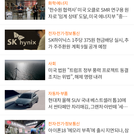
화학·에너지
'한수원 협력사' 미국 오클로 SMR 연구용 원
자로 '임계 상태' 도달, 미국 에너지부 "중요
한 이정표"
전자·전기·정보통신
SK하이닉스 1주당 375원 현금배당 실시, 추
가 주주환원 계획 9월 공개 예정
사회
미국 법원 "트럼프 정부 풍력 프로젝트 동결
조치는 위법", 해제 명령 내려
자동차·부품
현대차 올해 SUV 국내 베스트셀러 톱10에
서 싼타페만 자리매김, 그랜저·아반떼 '세단
쌍끌이'로 내수 방어
전자·전기·정보통신
아이폰18 '메모리 부족'에 출시 지연되나, 삼