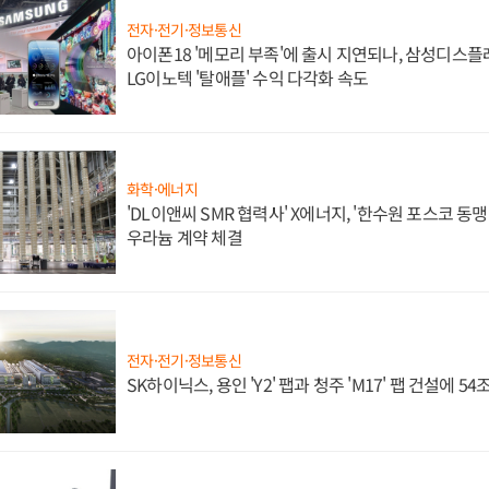
전자·전기·정보통신
아이폰18 '메모리 부족'에 출시 지연되나, 삼성디스
LG이노텍 '탈애플' 수익 다각화 속도
화학·에너지
'DL이앤씨 SMR 협력사' X에너지, '한수원 포스코 
우라늄 계약 체결
전자·전기·정보통신
SK하이닉스, 용인 'Y2' 팹과 청주 'M17' 팹 건설에 5