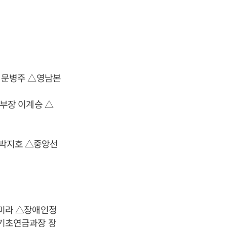
 문병주 △영남본
부장 이계승 △
 박지호 △중앙선
미라 △장애인정
기초연금과장 장