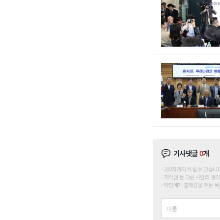
기사댓글
0
개
200자까지 쓰실 수 있습니다. (
저작권 등 다른 사람의 권리
타인에게 불쾌감을 주는 욕설