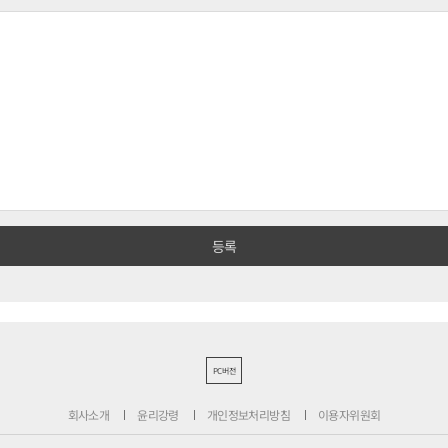
PC버전
회사소개
윤리강령
개인정보처리방침
이용자위원회