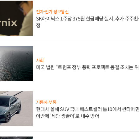
전자·전기·정보통신
SK하이닉스 1주당 375원 현금배당 실시, 추가 주주환
정
사회
미국 법원 "트럼프 정부 풍력 프로젝트 동결 조치는 위
자동차·부품
현대차 올해 SUV 국내 베스트셀러 톱10에서 싼타페만
아반떼 '세단 쌍끌이'로 내수 방어