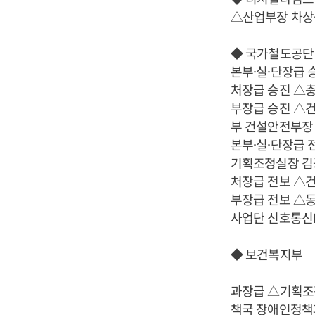
△산업부장 차상
◆ 국가철도공단
본부·실·단장급
처장급 승진 △
부장급 승진 △
부 건설안전부장
본부·실·단장급
기획조정실장 김
처장급 전보 △
부장급 전보 △동
사업단 신호통신
◆ 보건복지부
과장급 △기획조
책국 장애인정책