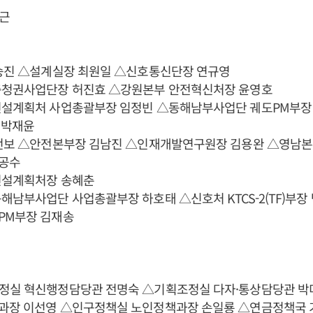
근
 승진 △설계실장 최원일 △신호통신단장 연규영
충청권사업단장 허진효 △강원본부 안전혁신처장 윤영호
건설계획처 사업총괄부장 임정빈 △동해남부사업단 궤도PM부장
 박재윤
 전보 △안전본부장 김남진 △인재개발연구원장 김용완 △영남본
공수
건설계획처장 송혜춘
해남부사업단 사업총괄부장 하호태 △신호처 KTCS-2(TF)부장
PM부장 김재송
정실 혁신행정담당관 전명숙 △기획조정실 다자·통상담당관 박
과장 이선영 △인구정책실 노인정책과장 손일룡 △연금정책국 