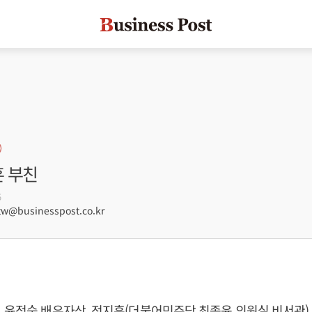
훈 부친
5
@businesspost.co.kr
 윤정숙 배우자상, 전지훈(더불어민주당 최종윤 의원실 비서관)