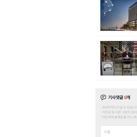
기사댓글
0
개
200자까지 쓰실 수 있습니다. (
저작권 등 다른 사람의 권리
타인에게 불쾌감을 주는 욕설