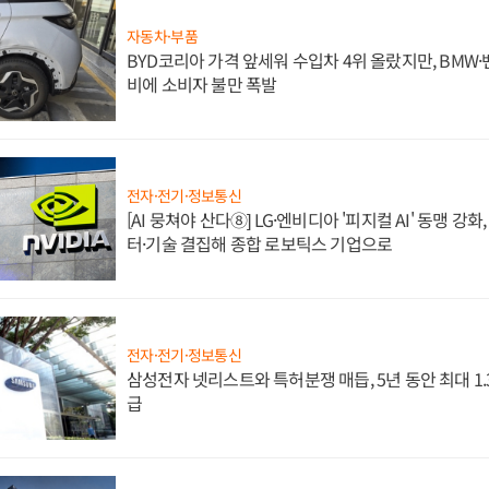
자동차·부품
BYD코리아 가격 앞세워 수입차 4위 올랐지만, BMW
비에 소비자 불만 폭발
전자·전기·정보통신
[AI 뭉쳐야 산다⑧] LG·엔비디아 '피지컬 AI' 동맹 강
터·기술 결집해 종합 로보틱스 기업으로
전자·전기·정보통신
삼성전자 넷리스트와 특허분쟁 매듭, 5년 동안 최대 1
급