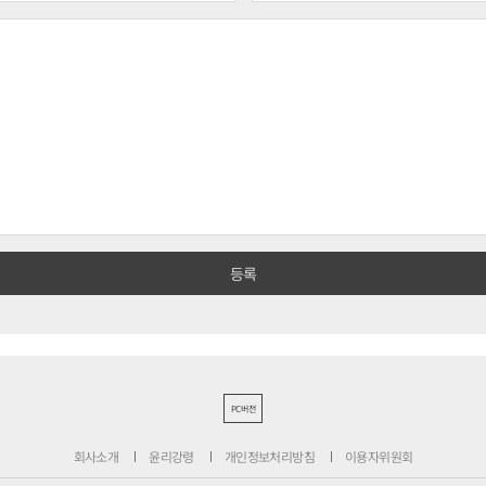
PC버전
회사소개
윤리강령
개인정보처리방침
이용자위원회