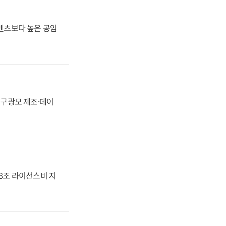
·벤츠보다 높은 공임
화, 구광모 제조·데이
.3조 라이선스비 지