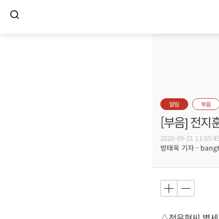
알림
부음
[부음] 전지
2020-09-21 11:05:4
방태욱 기자 - bangtw
△전운현씨 별세,