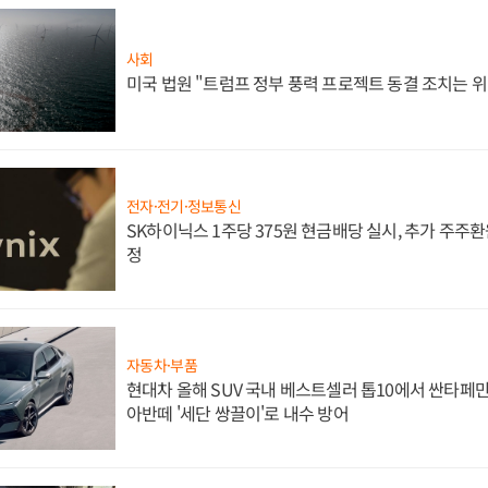
사회
미국 법원 "트럼프 정부 풍력 프로젝트 동결 조치는 위
전자·전기·정보통신
SK하이닉스 1주당 375원 현금배당 실시, 추가 주주환
정
자동차·부품
현대차 올해 SUV 국내 베스트셀러 톱10에서 싼타페만
아반떼 '세단 쌍끌이'로 내수 방어