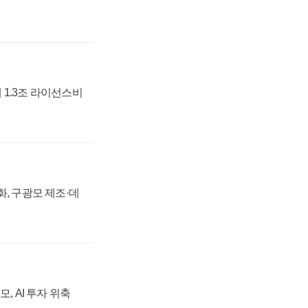
 1.3조 라이선스비
강화, 구광모 제조·데
, AI 투자 위축