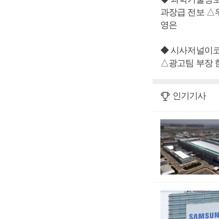
과장급 전보 
영은
◆ 시사저널이
△광고팀 부장 
인기기사