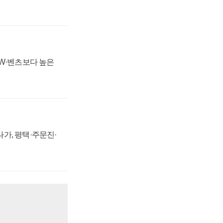
MW·벤츠보다 높은
가, 평택·주문진·