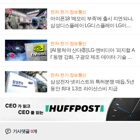
'세단 쌍끌이'로 내수 방어
전자·전기·정보통신
아이폰18 '메모리 부족'에 출시 지연되나,
삼성디스플레이 LG디스플레이 LG이노
텍 '탈애플' 수익 다각화 속도
전자·전기·정보통신
[AI 뭉쳐야 산다⑧] LG·엔비디아 '피지컬 A
I' 동맹 강화, 구광모 제조·데이터·기술 결
집해 종합 로보틱스 기업으로
전자·전기·정보통신
삼성전자 넷리스트와 특허분쟁 매듭, 5년
동안 최대 1.3조 라이선스비 지급
기사댓글
0
개