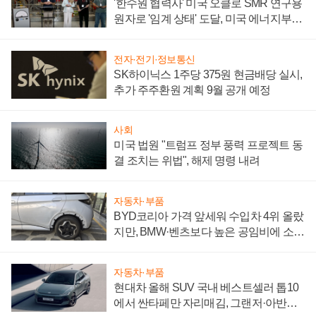
'한수원 협력사' 미국 오클로 SMR 연구용
원자로 '임계 상태' 도달, 미국 에너지부
"중요한 이정표"
전자·전기·정보통신
SK하이닉스 1주당 375원 현금배당 실시,
추가 주주환원 계획 9월 공개 예정
사회
미국 법원 "트럼프 정부 풍력 프로젝트 동
결 조치는 위법", 해제 명령 내려
자동차·부품
BYD코리아 가격 앞세워 수입차 4위 올랐
지만, BMW·벤츠보다 높은 공임비에 소비
자 불만 폭발
자동차·부품
현대차 올해 SUV 국내 베스트셀러 톱10
에서 싼타페만 자리매김, 그랜저·아반떼