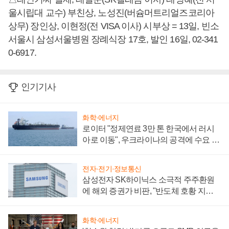
울시립대 교수) 부친상, 노성진(버슘머트리얼즈코리아
상무) 장인상, 이현정(전 VISA 이사) 시부상 = 13일, 빈소
서울시 삼성서울병원 장례식장 17호, 발인 16일, 02-341
0-6917.
인기기사
화학·에너지
로이터 "정제연료 3만 톤 한국에서 러시
아로 이동", 우크라이나의 공격에 수요 늘
어
전자·전기·정보통신
삼성전자 SK하이닉스 소극적 주주환원
에 해외 증권가 비판, "반도체 호황 지속
성 의문"
화학·에너지