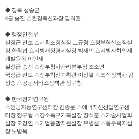
◆ 경북 청송군
4급 승진 △환경축산과장 김희관
◆ 행정안전부
실장급 전보 △기획조정실장 고규창 △정부혁신조직실
장 한창섭 △지방재정경제실장 박재민 △지방자치인재
개발원장 이인재
실장급 승진 △정부청사관리본부장 조소연
국장급 전보 △정부혁신기획관 이정렬 △조직정책관 김
성중 △공공서비스정책관 정구창
◆ 한국전기연구원
△인공지능연구센터장 김종문 △에너지신산업연구센
터장 정구형 △강소특구기획실장 장석훈 △기술사업화
실장 오경연 △기업총괄지원실장 우병철 △총무복지실
장 노병욱