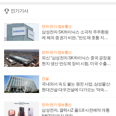
인기기사
전자·전기·정보통신
삼성전자 SK하이닉스 소극적 주주환원
에 해외 증권가 비판, "반도체 호황 지속
성 의문"
전자·전기·정보통신
외신 "삼성전자 SK하이닉스 중국 공장용
현지 생산 반도체 장비 시험, 미국 수출통
제 대비"
건설
국내외서 속도 붙는 원전 사업, 삼성물산·
현대건설·대우건설에 다가오는 '약속의
시간'
전자·전기·정보통신
삼성전자, 갤럭시Z 폴드8 사전예약 개통
8월31일까지 연장