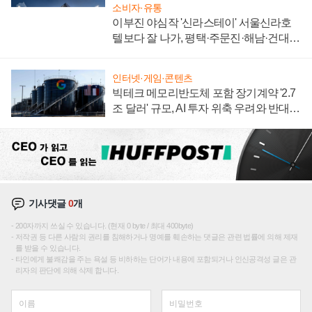
소비자·유통
이부진 야심작 '신라스테이' 서울신라호
텔보다 잘 나가, 평택·주문진·해남·건대로
성장판 더 넓힌다
인터넷·게임·콘텐츠
빅테크 메모리반도체 포함 장기계약 '2.7
조 달러' 규모, AI 투자 위축 우려와 반대
신호
기사댓글
0
개
200자까지 쓰실 수 있습니다. (현재 0 byte / 최대 400byte)
저작권 등 다른 사람의 권리를 침해하거나 명예를 훼손하는 댓글은 관련 법률에 의해 제재
를 받을 수 있습니다.
타인에게 불쾌감을 주는 욕설 등 비하하는 단어가 내용에 포함되거나 인신공격성 글은 관
리자의 판단에 의해 삭제 합니다.