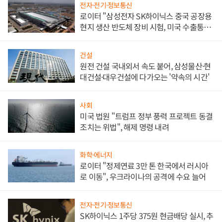
전자·전기·정보통신
로이터 "삼성전자 SK하이닉스 중국 공장용
현지 생산 반도체 장비 시험, 미국 수출통제
대비"
건설
원전 건설 국내외서 속도 붙어, 삼성물산·현
대건설·대우건설에 다가오는 '약속의 시간'
사회
미국 법원 "트럼프 정부 풍력 프로젝트 동결
조치는 위법", 해제 명령 내려
화학·에너지
로이터 "정제연료 3만 톤 한국에서 러시아
로 이동", 우크라이나의 공격에 수요 늘어
전자·전기·정보통신
SK하이닉스 1주당 375원 현금배당 실시, 추