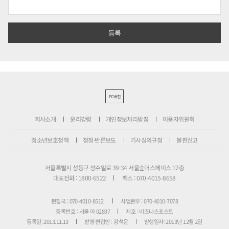
PC버전
회사소개
윤리강령
개인정보처리방침
이용자위원회
청소년보호정책
정정·반론보도
기사심의규정
불편신고
서울특별시 성동구 성수일로 39-34 서울숲더스페이스 12층
대표전화 : 1800-6522
팩스 : 070-4015-8658
편집국 : 070-4010-8512
사업본부 : 070-4010-7078
등록번호 : 서울 아 02897
제호 : 비즈니스포스트
등록일: 2013.11.13
발행·편집인 : 강석운
발행일자: 2013년 12월 2일