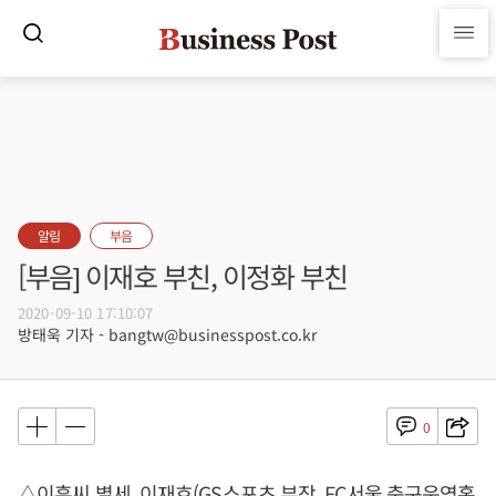
알림
부음
[부음] 이재호 부친, 이정화 부친
2020-09-10 17:10:07
방태욱 기자 - bangtw@businesspost.co.kr
0
△이훈씨 별세, 이재호(GS스포츠 부장, FC서울 축구운영홍