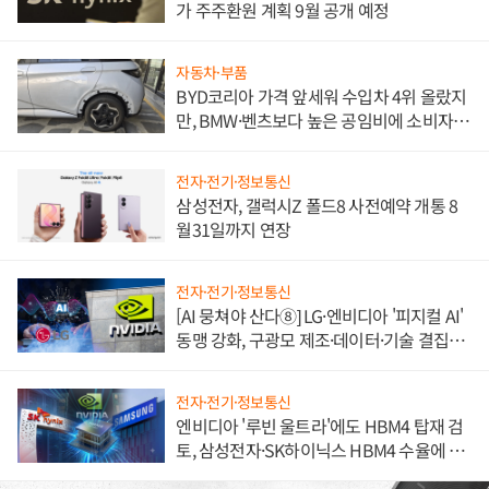
가 주주환원 계획 9월 공개 예정
자동차·부품
BYD코리아 가격 앞세워 수입차 4위 올랐지
만, BMW·벤츠보다 높은 공임비에 소비자
불만 폭발
전자·전기·정보통신
삼성전자, 갤럭시Z 폴드8 사전예약 개통 8
월31일까지 연장
전자·전기·정보통신
[AI 뭉쳐야 산다⑧] LG·엔비디아 '피지컬 AI'
동맹 강화, 구광모 제조·데이터·기술 결집
해 종합 로보틱스 기업으로
전자·전기·정보통신
엔비디아 '루빈 울트라'에도 HBM4 탑재 검
토, 삼성전자·SK하이닉스 HBM4 수율에 주
도권 갈린다