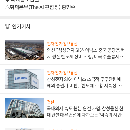
△취재본부(The AI 편집장) 황민수
인기기사
전자·전기·정보통신
외신 "삼성전자 SK하이닉스 중국 공장용 현
지 생산 반도체 장비 시험, 미국 수출통제 대
비"
전자·전기·정보통신
삼성전자 SK하이닉스 소극적 주주환원에
해외 증권가 비판, "반도체 호황 지속성 의
문"
건설
국내외서 속도 붙는 원전 사업, 삼성물산·현
대건설·대우건설에 다가오는 '약속의 시간'