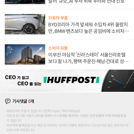
달러' 규모, AI 투자 위축 우려와 반대 신호
자동차·부품
BYD코리아 가격 앞세워 수입차 4위 올랐지
만, BMW·벤츠보다 높은 공임비에 소비자
불만 폭발
소비자·유통
이부진 야심작 '신라스테이' 서울신라호텔
보다 잘 나가, 평택·주문진·해남·건대로 성
장판 더 넓힌다
기사댓글
0
개
200자까지 쓰실 수 있습니다. (현재 0 byte / 최대 400byte)
저작권 등 다른 사람의 권리를 침해하거나 명예를 훼손하는 댓글은 관련 법률에 의해 제재를 받을
수 있습니다.
타인에게 불쾌감을 주는 욕설 등 비하하는 단어가 내용에 포함되거나 인신공격성 글은 관리자의 판
단에 의해 삭제 합니다.