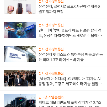
전자·전기·정보통신
삼성전자, 갤럭시Z 폴드8 사전예약 개통 8
월31일까지 연장
전자·전기·정보통신
엔비디아 '루빈 울트라'에도 HBM4 탑재 검
토, 삼성전자·SK하이닉스 HBM4 수율에 주
도권 갈린다
전자·전기·정보통신
삼성전자 넷리스트와 특허분쟁 매듭, 5년 동
안 최대 1.3조 라이선스비 지급
전자·전기·정보통신
[AI 뭉쳐야 산다⑧] LG·엔비디아 '피지컬 AI'
동맹 강화, 구광모 제조·데이터·기술 결집
해 종합 로보틱스 기업으로
인터넷·게임·콘텐츠
빅테크 메모리반도체 포함 장기계약 '2.7조