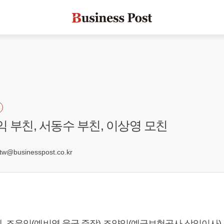
익 부친, 서동수 부친, 이상영 모친
8
@businesspost.co.kr
, 조운익(예비역 육군 준장) 조양익(예금보험공사 상임이사)