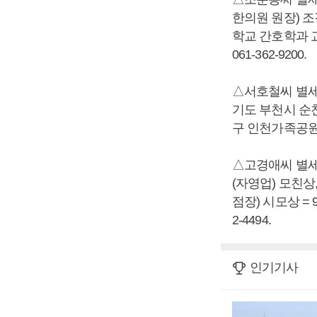
한의원 원장) 
학교 간호학과 교
061-362-9200.
△서호철씨 별세,
기도 부천시 순천
구 인천가족공원 승화
△고경애씨 별세
(자영업) 모친
점장) 시모상 = 
2-4494.
인기기사