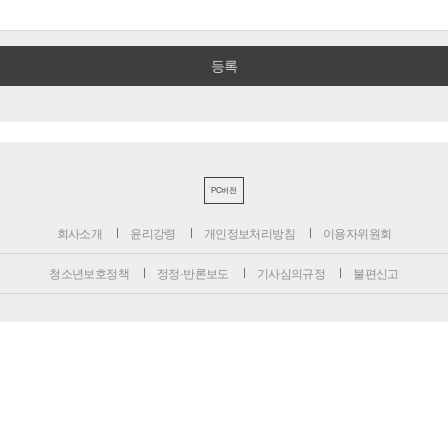
PC버전
회사소개
윤리강령
개인정보처리방침
이용자위원회
청소년보호정책
정정·반론보도
기사심의규정
불편신고
서울특별시 성동구 성수일로 39-34 서울숲더스페이스 12층
대표전화 : 1800-6522
팩스 : 070-4015-8658
편집국 : 070-4010-8512
사업본부 : 070-4010-7078
등록번호 : 서울 아 02897
제호 : 비즈니스포스트
등록일: 2013.11.13
발행·편집인 : 강석운
발행일자: 2013년 12월 2일