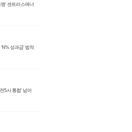
 동맹' 센트러스에너
'N% 성과급' 법적
발전5사 통합' 넘어