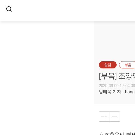
알림
부음
[부음] 조양
2020-09-09 17:04:0
방태욱 기자 - bangtw
△조춘용씨 별세