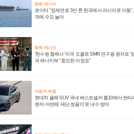
화학·에너지
로이터 "정제연료 3만 톤 한국에서 러시아로 이동"
격에 수요 늘어
화학·에너지
'한수원 협력사' 미국 오클로 SMR 연구용 원자로 '임
국 에너지부 "중요한 이정표"
자동차·부품
현대차 올해 SUV 국내 베스트셀러 톱10에서 싼타
랜저·아반떼 '세단 쌍끌이'로 내수 방어