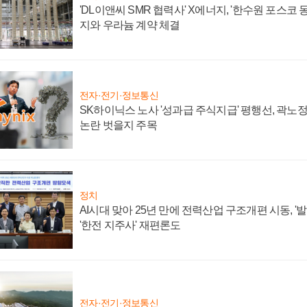
'DL이앤씨 SMR 협력사' X에너지, '한수원 포스코
지와 우라늄 계약 체결
전자·전기·정보통신
SK하이닉스 노사 '성과급 주식지급' 평행선, 곽노정 
논란 벗을지 주목
정치
AI시대 맞아 25년 만에 전력산업 구조개편 시동, '
'한전 지주사' 재편론도
전자·전기·정보통신