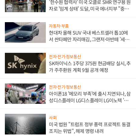
'한수원 협력사' 미국 오클로 SMR 연구용 원
자로 '임계 상태' 도달, 미국 에너지부 "중요
한 이정표"
자동차·부품
현대차 올해 SUV 국내 베스트셀러 톱10에
서 싼타페만 자리매김, 그랜저·아반떼 '세단
쌍끌이'로 내수 방어
전자·전기·정보통신
SK하이닉스 1주당 375원 현금배당 실시, 추
가 주주환원 계획 9월 공개 예정
전자·전기·정보통신
아이폰18 '메모리 부족'에 출시 지연되나, 삼
성디스플레이 LG디스플레이 LG이노텍 '탈
애플' 수익 다각화 속도
사회
미국 법원 "트럼프 정부 풍력 프로젝트 동결
조치는 위법", 해제 명령 내려