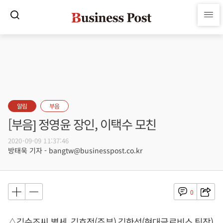
알림
부음
[부음] 정영윤 장인, 이택수 모친
2020-09-09 11:37:46
방태욱 기자 - bangtw@businesspost.co.kr
0
△김순조씨 별세, 김효정(주부) 김한석(현대글로비스 팀장)