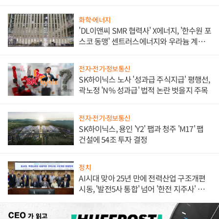
화학·에너지
'DL이앤씨 SMR 협력사' X에너지, '한수원 포
스코 동맹' 센트러스에너지와 우라늄 계약
체결
전자·전기·정보통신
SK하이닉스 노사 '성과급 주식지급' 평행선,
곽노정 'N% 성과급' 법적 논란 벗을지 주목
전자·전기·정보통신
SK하이닉스, 용인 'Y2' 팹과 청주 'M17' 팹
건설에 54조 투자 결정
정치
AI시대 맞아 25년 만에 전력산업 구조개편
시동, '발전5사 통합' 넘어 '한전 지주사' 재편
론도