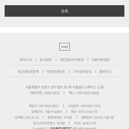
PC버전
회사소개
윤리강령
개인정보처리방침
이용자위원회
청소년보호정책
정정·반론보도
기사심의규정
불편신고
서울특별시 성동구 성수일로 39-34 서울숲더스페이스 12층
대표전화 : 1800-6522
팩스 : 070-4015-8658
편집국 : 070-4010-8512
사업본부 : 070-4010-7078
등록번호 : 서울 아 02897
제호 : 비즈니스포스트
등록일: 2013.11.13
발행·편집인 : 강석운
발행일자: 2013년 12월 2일
청소년보호책임자 : 강석운
ISSN : 2636-171X
Copyright ⓒ
B
USINESSPOST
. All rights reserved.