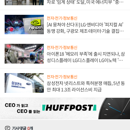
자로 '임계 상태' 도달, 미국 에너지부 "중요
한 이정표"
전자·전기·정보통신
[AI 뭉쳐야 산다⑧] LG·엔비디아 '피지컬 AI'
동맹 강화, 구광모 제조·데이터·기술 결집
해 종합 로보틱스 기업으로
전자·전기·정보통신
아이폰18 '메모리 부족'에 출시 지연되나, 삼
성디스플레이 LG디스플레이 LG이노텍 '탈
애플' 수익 다각화 속도
전자·전기·정보통신
삼성전자 넷리스트와 특허분쟁 매듭, 5년 동
안 최대 1.3조 라이선스비 지급
기사댓글
0
개