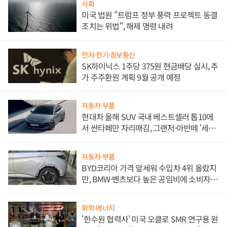
사회
미국 법원 "트럼프 정부 풍력 프로젝트 동결
조치는 위법", 해제 명령 내려
전자·전기·정보통신
SK하이닉스 1주당 375원 현금배당 실시, 추
가 주주환원 계획 9월 공개 예정
자동차·부품
현대차 올해 SUV 국내 베스트셀러 톱10에
서 싼타페만 자리매김, 그랜저·아반떼 '세단
쌍끌이'로 내수 방어
자동차·부품
BYD코리아 가격 앞세워 수입차 4위 올랐지
만, BMW·벤츠보다 높은 공임비에 소비자
불만 폭발
화학·에너지
'한수원 협력사' 미국 오클로 SMR 연구용 원