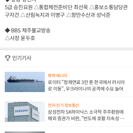
5급 승진요원 △통합체전준비단 최선묵 △홍보소통담당관
구자건 △산림녹지과 이병구 △항만수산과 성낙준
◆ BBS 제주불교방송
△사장 윤두호
인기기사
화학·에너지
로이터 "정제연료 3만 톤 한국에서 러시아
로 이동", 우크라이나의 공격에 수요 늘어
전자·전기·정보통신
삼성전자 SK하이닉스 소극적 주주환원에
해외 증권가 비판, "반도체 호황 지속성 의
문"