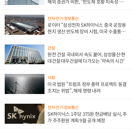
해외 증권가 비판, "반도체 호황 지속성 의
문"
전자·전기·정보통신
로이터 "삼성전자 SK하이닉스 중국 공장용
현지 생산 반도체 장비 시험, 미국 수출통제
대비"
건설
원전 건설 국내외서 속도 붙어, 삼성물산·현
대건설·대우건설에 다가오는 '약속의 시간'
사회
미국 법원 "트럼프 정부 풍력 프로젝트 동결
조치는 위법", 해제 명령 내려
전자·전기·정보통신
SK하이닉스 1주당 375원 현금배당 실시, 추
가 주주환원 계획 9월 공개 예정