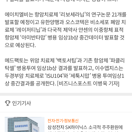
에이치엘비는 항암치료제 ‘리보세라닙’의 연구논문 21개를
발표할 예정이고 유한양행과 오스코텍은 비소세포 폐암 치
료제 ‘레이저티닙’과 다국적 제약사 얀센의 이중항체 표적
항암제 ‘아미반타맙’ 병용 임상1b상 중간데이터 발표할 것
으로 예상된다.
메드팩토는 위암 치료제 ‘백토서팁’과 기존 항암제 ‘파클리
탁셀’ 병용투여 임상1b상 결과를 발표하고, 이수앱지스는
두경부암 치료제로 ‘ISU104’와 ‘세툭시맙’ 병용 투여임상1
상 중간결과를 공개한다. [비즈니스포스트 이병욱 기자]
인기기사
전자·전기·정보통신
삼성전자 SK하이닉스 소극적 주주환원에