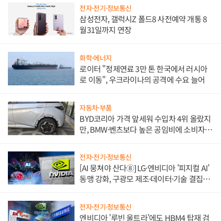
전자·전기·정보통신
삼성전자, 갤럭시Z 폴드8 사전예약 개통 8
월31일까지 연장
화학·에너지
로이터 "정제연료 3만 톤 한국에서 러시아
로 이동", 우크라이나의 공격에 수요 늘어
자동차·부품
BYD코리아 가격 앞세워 수입차 4위 올랐지
만, BMW·벤츠보다 높은 공임비에 소비자
불만 폭발
전자·전기·정보통신
[AI 뭉쳐야 산다⑧] LG·엔비디아 '피지컬 AI'
동맹 강화, 구광모 제조·데이터·기술 결집
해 종합 로보틱스 기업으로
전자·전기·정보통신
엔비디아 '루빈 울트라'에도 HBM4 탑재 검