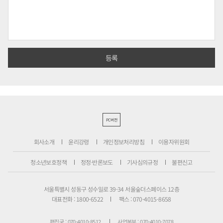
PC버전
회사소개
윤리강령
개인정보처리방침
이용자위원회
청소년보호정책
정정·반론보도
기사심의규정
불편신고
서울특별시 성동구 성수일로 39-34 서울숲더스페이스 12층
대표전화 : 1800-6522
팩스 : 070-4015-8658
편집국 : 070-4010-8512
사업본부 : 070-4010-7078