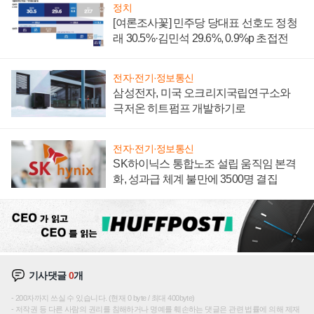
정치
[여론조사꽃] 민주당 당대표 선호도 정청
래 30.5%·김민석 29.6%, 0.9%p 초접전
전자·전기·정보통신
삼성전자, 미국 오크리지국립연구소와
극저온 히트펌프 개발하기로
전자·전기·정보통신
SK하이닉스 통합노조 설립 움직임 본격
화, 성과급 체계 불만에 3500명 결집
기사댓글
0
개
200자까지 쓰실 수 있습니다. (현재 0 byte / 최대 400byte)
저작권 등 다른 사람의 권리를 침해하거나 명예를 훼손하는 댓글은 관련 법률에 의해 제재