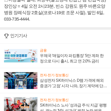
장인상 = 4일 오전 2시23분, 빈소 강원도 원주 바른요양
병원 장례식장 2호실(코로나19로 조문 사절), 발인 6일,
033-735-4444.
인기기사
금융
우체국 '매일이자 파킹통장' 5만 계좌 한
정으로 다시 출시, 최고 연 2.0% 금리
전자·전기·정보통신
삼성전자 SK하이닉스 D램 가격에 해외
증권가 '고점' 시각 나와, 장기 계약에 단점
부각
전자·전기·정보통신
SK하이닉스 노사 '성과급 주식 지급' 평행
선, 곽노정 'N% 성과급' 법적 논란 벗을지