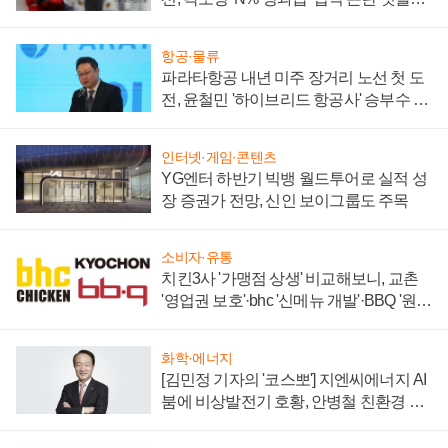
주목
항공·물류
파라타항공 내년 미주 장거리 노선 첫 도
전, 윤철민 '하이브리드 항공사' 승부수 통
할까
인터넷·게임·콘텐츠
YG엔터 하반기 빅뱅 월드투어로 실적 성
장 증권가 전망, 신인 보이그룹도 주목
소비자·유통
치킨3사 '가맹점 상생' 비교해보니, 교촌
'영업권 보호'·bhc '신메뉴 개발'·BBQ '원가
부담'
화학·에너지
[김민정 기자의 '코스뽀'] 지엔씨에너지 AI
붐에 비상발전기 호황, 안병철 친환경 에
너지 발전전문기업 향한다