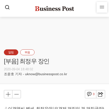
알림
부음
[부음] 최정우 장인
2020-09-04 18:48:02
조윤호 기자 - uknow@businesspost.co.kr
0
△이경열씨 별세, 최정우(일요경제 편집인 겸 편집국장)