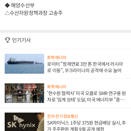
◆ 해양수산부
△수산자원정책과장 고송주
인기기사
화학·에너지
로이터 "정제연료 3만 톤 한국에서 러시아
로 이동", 우크라이나의 공격에 수요 늘어
화학·에너지
'한수원 협력사' 미국 오클로 SMR 연구용 원
자로 '임계 상태' 도달, 미국 에너지부 "중요
한 이정표"
전자·전기·정보통신
SK하이닉스 1주당 375원 현금배당 실시, 추
가 주주환원 계획 9월 공개 예정