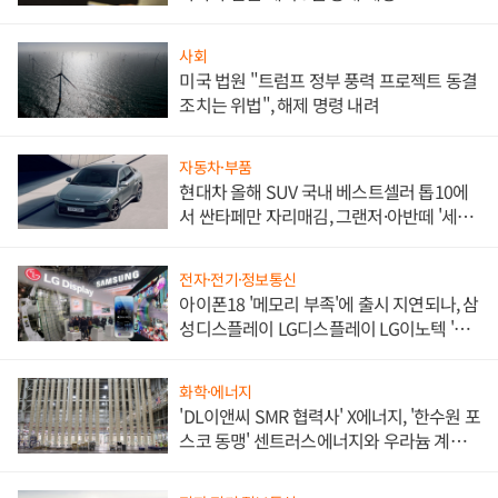
사회
미국 법원 "트럼프 정부 풍력 프로젝트 동결
조치는 위법", 해제 명령 내려
자동차·부품
현대차 올해 SUV 국내 베스트셀러 톱10에
서 싼타페만 자리매김, 그랜저·아반떼 '세단
쌍끌이'로 내수 방어
전자·전기·정보통신
아이폰18 '메모리 부족'에 출시 지연되나, 삼
성디스플레이 LG디스플레이 LG이노텍 '탈
애플' 수익 다각화 속도
화학·에너지
'DL이앤씨 SMR 협력사' X에너지, '한수원 포
스코 동맹' 센트러스에너지와 우라늄 계약
체결