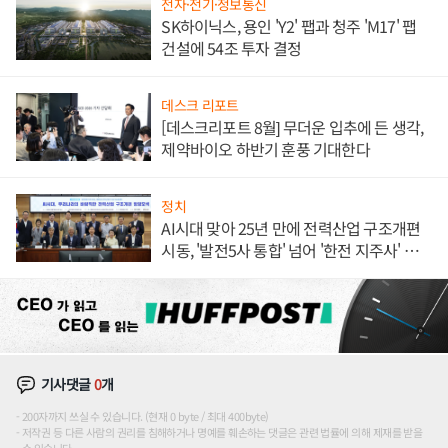
전자·전기·정보통신
SK하이닉스, 용인 'Y2' 팹과 청주 'M17' 팹
건설에 54조 투자 결정
데스크 리포트
[데스크리포트 8월] 무더운 입추에 든 생각,
제약바이오 하반기 훈풍 기대한다
정치
AI시대 맞아 25년 만에 전력산업 구조개편
시동, '발전5사 통합' 넘어 '한전 지주사' 재편
론도
기사댓글
0
개
200자까지 쓰실 수 있습니다. (현재 0 byte / 최대 400byte)
저작권 등 다른 사람의 권리를 침해하거나 명예를 훼손하는 댓글은 관련 법률에 의해 제재를 받을