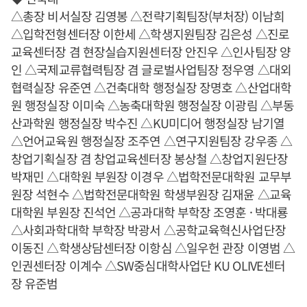
△총장 비서실장 김영봉 △전략기획팀장(부처장) 이남희
△입학전형센터장 이한세 △학생지원팀장 김은성 △진로
교육센터장 겸 현장실습지원센터장 안진우 △인사팀장 양
인 △국제교류협력팀장 겸 글로벌사업팀장 정우영 △대외
협력실장 유준연 △건축대학 행정실장 장명호 △산업대학
원 행정실장 이미숙 △농축대학원 행정실장 이광림 △부동
산과학원 행정실장 박수진 △KU미디어 행정실장 남기열
△언어교육원 행정실장 조주연 △연구지원팀장 강우종 △
창업기획실장 겸 창업교육센터장 봉상철 △창업지원단장
박재민 △대학원 부원장 이경우 △법학전문대학원 교무부
원장 석현수 △법학전문대학원 학생부원장 김재윤 △교육
대학원 부원장 진석언 △공과대학 부학장 조영훈 · 박대룡
△사회과학대학 부학장 박광서 △공학교육혁신사업단장
이동진 △학생상담센터장 이항심 △일우헌 관장 이영범 △
인권센터장 이계수 △SW중심대학사업단 KU OLIVE센터
장 유준범