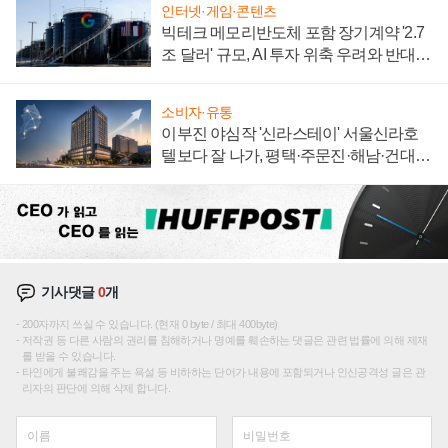
인터넷·게임·콘텐츠
빅테크 메모리반도체 포함 장기계약 '2.7
조 달러' 규모, AI 투자 위축 우려와 반대
신호
소비자·유통
이부진 야심작 '신라스테이' 서울신라호
텔보다 잘 나가, 평택·주문진·해남·건대로
성장판 더 넓힌다
기사댓글
0
개
200자까지 쓰실 수 있습니다. (현재 0 byte / 최대 400byte)
저작권 등 다른 사람의 권리를 침해하거나 명예를 훼손하는 댓글은 관련 법률에 의해 제재
를 받을 수 있습니다.
타인에게 불쾌감을 주는 욕설 등 비하하는 단어가 내용에 포함되거나 인신공격성 글은 관
리자의 판단에 의해 삭제 합니다.