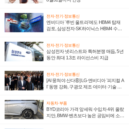
전자·전기·정보통신
엔비디아 '루빈 울트라'에도 HBM4 탑재
검토, 삼성전자·SK하이닉스 HBM4 수율
에 주도권 갈린다
전자·전기·정보통신
삼성전자 넷리스트와 특허분쟁 매듭, 5년
동안 최대 1.3조 라이선스비 지급
전자·전기·정보통신
[AI 뭉쳐야 산다⑧] LG·엔비디아 '피지컬 A
I' 동맹 강화, 구광모 제조·데이터·기술 결
집해 종합 로보틱스 기업으로
자동차·부품
BYD코리아 가격 앞세워 수입차 4위 올랐
지만, BMW·벤츠보다 높은 공임비에 소비
자 불만 폭발