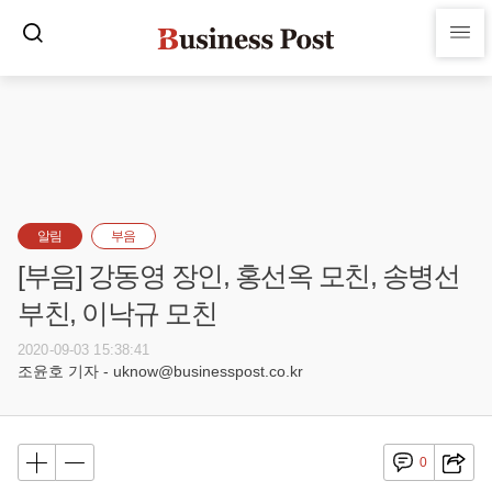
알림
부음
[부음] 강동영 장인, 홍선옥 모친, 송병선
부친, 이낙규 모친
2020-09-03 15:38:41
조윤호 기자 - uknow@businesspost.co.kr
0