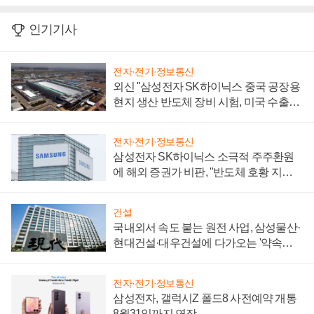
인기기사
전자·전기·정보통신
외신 "삼성전자 SK하이닉스 중국 공장용
현지 생산 반도체 장비 시험, 미국 수출통
제 대비"
전자·전기·정보통신
삼성전자 SK하이닉스 소극적 주주환원
에 해외 증권가 비판, "반도체 호황 지속
성 의문"
건설
국내외서 속도 붙는 원전 사업, 삼성물산·
현대건설·대우건설에 다가오는 '약속의
시간'
전자·전기·정보통신
삼성전자, 갤럭시Z 폴드8 사전예약 개통
8월31일까지 연장