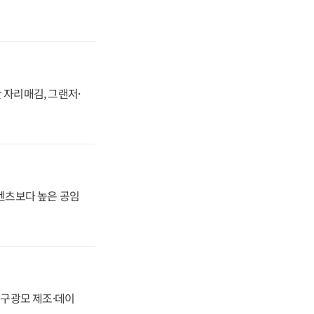
 자리매김, 그랜저·
·벤츠보다 높은 공임
화, 구광모 제조·데이