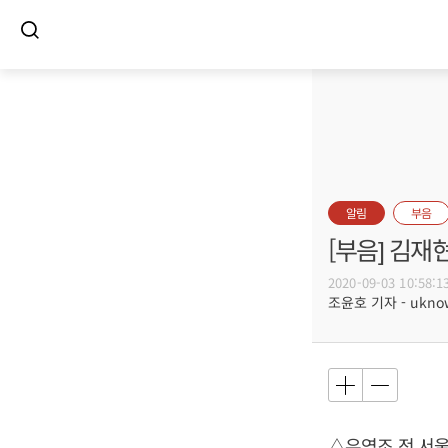
알림
부음
[부음] 김재
2020-09-03 10:58:1
조윤호 기자 - uknow
△유영조 전 서울