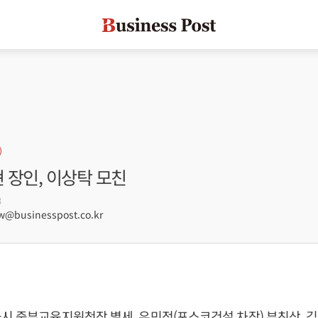
현 장인, 이상탁 모친
3
@businesspost.co.kr
시 중부교육지원청장 별세, 유민정(포스코건설 차장) 부친상, 