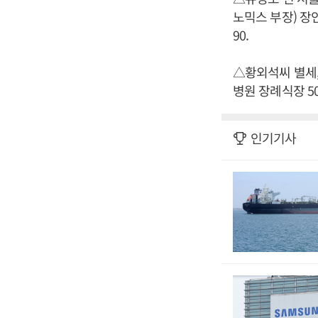
노믹스 부장) 장인
90.
△황외석씨 별세,
병원 장례식장 501호
인기기사