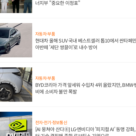
너지부 "중요한 이정표"
자동차·부품
현대차 올해 SUV 국내 베스트셀러 톱10에서 싼타페만
아반떼 '세단 쌍끌이'로 내수 방어
자동차·부품
BYD코리아 가격 앞세워 수입차 4위 올랐지만, BMW
비에 소비자 불만 폭발
전자·전기·정보통신
[AI 뭉쳐야 산다⑧] LG·엔비디아 '피지컬 AI' 동맹 강
터·기술 결집해 종합 로보틱스 기업으로