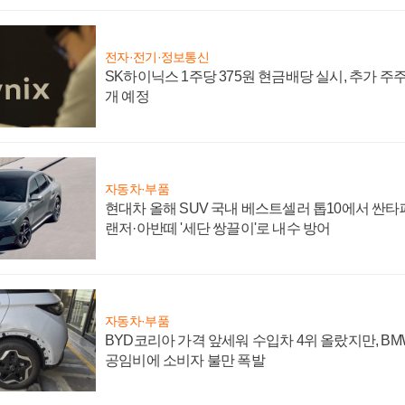
전자·전기·정보통신
SK하이닉스 1주당 375원 현금배당 실시, 추가 주
개 예정
자동차·부품
현대차 올해 SUV 국내 베스트셀러 톱10에서 싼타
랜저·아반떼 '세단 쌍끌이'로 내수 방어
자동차·부품
BYD코리아 가격 앞세워 수입차 4위 올랐지만, B
공임비에 소비자 불만 폭발