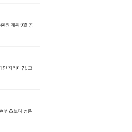
주환원 계획 9월 공
페만 자리매김, 그
MW·벤츠보다 높은