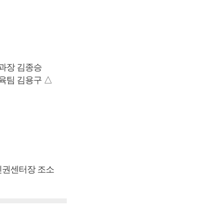
과장 김종승
육팀 김용구 △
인권센터장 조소