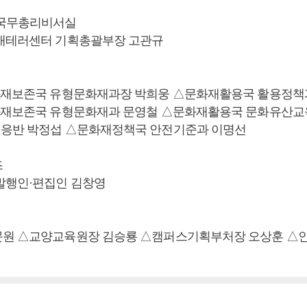
·국무총리비서실
대테러센터 기획총괄부장 고관규
화재보존국 유형문화재과장 박희웅 △문화재활용국 활용정책
화재보존국 유형문화재과 문영철 △문화재활용국 문화유산교
응반 박정섭 △문화재정책국 안전기준과 이명선
즈
발행인·편집인 김창영
문원 △교양교육원장 김승룡 △캠퍼스기획부처장 오상훈 △