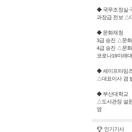
◆ 국무조정실
과장급 전보 △
◆ 문화재청
3급 승진 △문
4급 승진 △문
코로나19미래대
◆ 세이프타임
△대표이사 겸 
◆ 부산대학교
△도서관장 설
영
인기기사