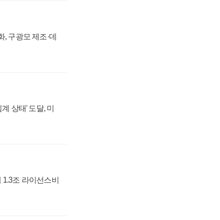
강화, 구광모 제조·데
계 상태' 도달, 미
 1.3조 라이선스비