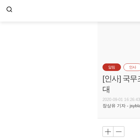
알림
인사
[인사] 국
대
2020-09-01 16:26:4
장상유 기자 - jsyblac