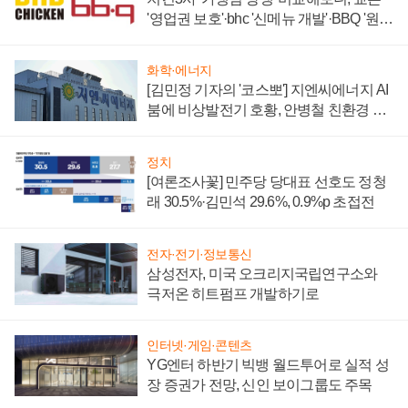
'영업권 보호'·bhc '신메뉴 개발'·BBQ '원가
부담'
화학·에너지
[김민정 기자의 '코스뽀'] 지엔씨에너지 AI
붐에 비상발전기 호황, 안병철 친환경 에
너지 발전전문기업 향한다
정치
[여론조사꽃] 민주당 당대표 선호도 정청
래 30.5%·김민석 29.6%, 0.9%p 초접전
전자·전기·정보통신
삼성전자, 미국 오크리지국립연구소와
극저온 히트펌프 개발하기로
인터넷·게임·콘텐츠
YG엔터 하반기 빅뱅 월드투어로 실적 성
장 증권가 전망, 신인 보이그룹도 주목