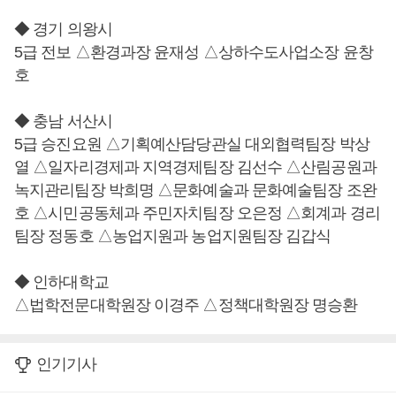
◆ 경기 의왕시
5급 전보 △환경과장 윤재성 △상하수도사업소장 윤창
호
◆ 충남 서산시
5급 승진요원 △기획예산담당관실 대외협력팀장 박상
열 △일자리경제과 지역경제팀장 김선수 △산림공원과
녹지관리팀장 박희명 △문화예술과 문화예술팀장 조완
호 △시민공동체과 주민자치팀장 오은정 △회계과 경리
팀장 정동호 △농업지원과 농업지원팀장 김갑식
◆ 인하대학교
△법학전문대학원장 이경주 △정책대학원장 명승환
인기기사