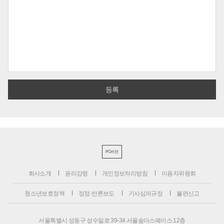
PC버전
회사소개
윤리강령
개인정보처리방침
이용자위원회
청소년보호정책
정정·반론보도
기사심의규정
불편신고
서울특별시 성동구 성수일로 39-34 서울숲더스페이스 12층