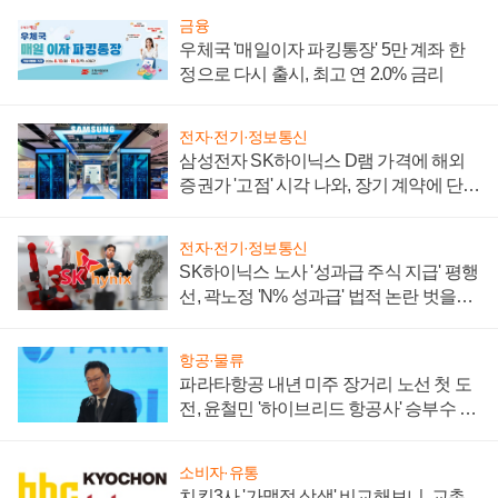
금융
우체국 '매일이자 파킹통장' 5만 계좌 한
정으로 다시 출시, 최고 연 2.0% 금리
전자·전기·정보통신
삼성전자 SK하이닉스 D램 가격에 해외
증권가 '고점' 시각 나와, 장기 계약에 단점
부각
전자·전기·정보통신
SK하이닉스 노사 '성과급 주식 지급' 평행
선, 곽노정 'N% 성과급' 법적 논란 벗을지
주목
항공·물류
파라타항공 내년 미주 장거리 노선 첫 도
전, 윤철민 '하이브리드 항공사' 승부수 통
할까
소비자·유통
치킨3사 '가맹점 상생' 비교해보니, 교촌