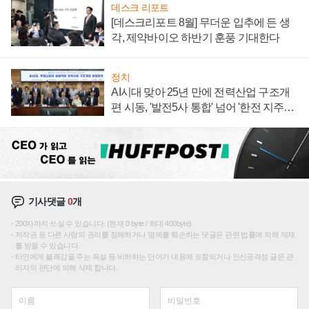
데스크 리포트
[데스크리포트 8월] 무더운 입추에 든 생
각, 제약바이오 하반기 훈풍 기대한다
정치
AI시대 맞아 25년 만에 전력산업 구조개
편 시동, '발전5사 통합' 넘어 '한전 지주사'
재편론도
기사댓글
0
개
200자까지 쓰실 수 있습니다. (현재 0 byte / 최대 400byte)
저작권 등 다른 사람의 권리를 침해하거나 명예를 훼손하는 댓글은 관련 법률에 의해 제재
를 받을 수 있습니다.
타인에게 불쾌감을 주는 욕설 등 비하하는 단어가 내용에 포함되거나 인신공격성 글은 관
리자의 판단에 의해 삭제 합니다.