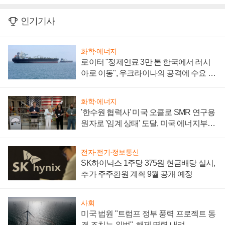
인기기사
화학·에너지
로이터 "정제연료 3만 톤 한국에서 러시
아로 이동", 우크라이나의 공격에 수요 늘
어
화학·에너지
'한수원 협력사' 미국 오클로 SMR 연구용
원자로 '임계 상태' 도달, 미국 에너지부
"중요한 이정표"
전자·전기·정보통신
SK하이닉스 1주당 375원 현금배당 실시,
추가 주주환원 계획 9월 공개 예정
사회
미국 법원 "트럼프 정부 풍력 프로젝트 동
결 조치는 위법", 해제 명령 내려