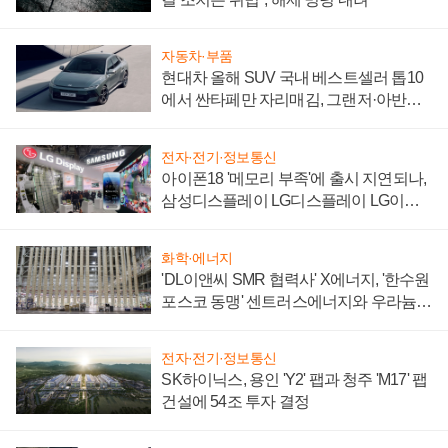
자동차·부품
현대차 올해 SUV 국내 베스트셀러 톱10
에서 싼타페만 자리매김, 그랜저·아반떼
'세단 쌍끌이'로 내수 방어
전자·전기·정보통신
아이폰18 '메모리 부족'에 출시 지연되나,
삼성디스플레이 LG디스플레이 LG이노
텍 '탈애플' 수익 다각화 속도
화학·에너지
'DL이앤씨 SMR 협력사' X에너지, '한수원
포스코 동맹' 센트러스에너지와 우라늄
계약 체결
전자·전기·정보통신
SK하이닉스, 용인 'Y2' 팹과 청주 'M17' 팹
건설에 54조 투자 결정