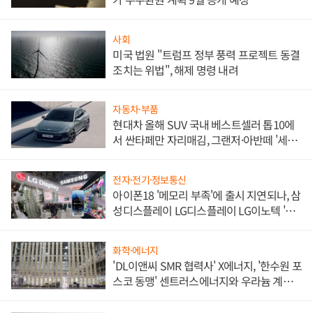
사회
미국 법원 "트럼프 정부 풍력 프로젝트 동결
조치는 위법", 해제 명령 내려
자동차·부품
현대차 올해 SUV 국내 베스트셀러 톱10에
서 싼타페만 자리매김, 그랜저·아반떼 '세단
쌍끌이'로 내수 방어
전자·전기·정보통신
아이폰18 '메모리 부족'에 출시 지연되나, 삼
성디스플레이 LG디스플레이 LG이노텍 '탈
애플' 수익 다각화 속도
화학·에너지
'DL이앤씨 SMR 협력사' X에너지, '한수원 포
스코 동맹' 센트러스에너지와 우라늄 계약
체결