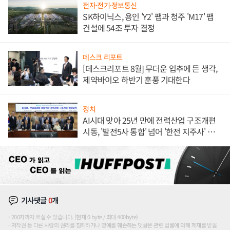
전자·전기·정보통신
SK하이닉스, 용인 'Y2' 팹과 청주 'M17' 팹
건설에 54조 투자 결정
데스크 리포트
[데스크리포트 8월] 무더운 입추에 든 생각,
제약바이오 하반기 훈풍 기대한다
정치
AI시대 맞아 25년 만에 전력산업 구조개편
시동, '발전5사 통합' 넘어 '한전 지주사' 재편
론도
기사댓글
0
개
200자까지 쓰실 수 있습니다. (현재 0 byte / 최대 400byte)
저작권 등 다른 사람의 권리를 침해하거나 명예를 훼손하는 댓글은 관련 법률에 의해 제재를 받을