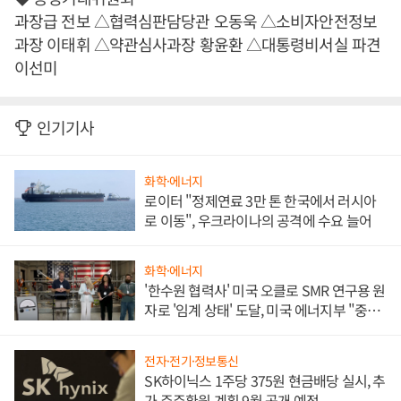
과장급 전보 △협력심판담당관 오동욱 △소비자안전정보
과장 이태휘 △약관심사과장 황윤환 △대통령비서실 파견
이선미
인기기사
화학·에너지
로이터 "정제연료 3만 톤 한국에서 러시아
로 이동", 우크라이나의 공격에 수요 늘어
화학·에너지
'한수원 협력사' 미국 오클로 SMR 연구용 원
자로 '임계 상태' 도달, 미국 에너지부 "중요
한 이정표"
전자·전기·정보통신
SK하이닉스 1주당 375원 현금배당 실시, 추
가 주주환원 계획 9월 공개 예정