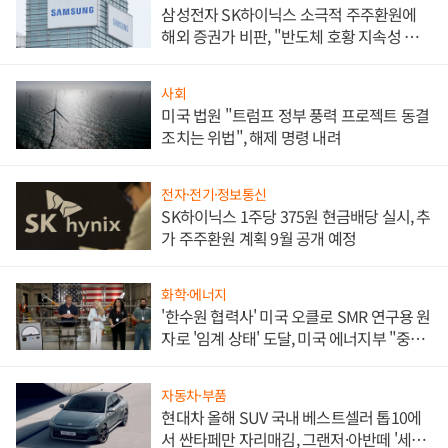
삼성전자 SK하이닉스 소극적 주주환원에
해외 증권가 비판, "반도체 호황 지속성 의
문"
사회
미국 법원 "트럼프 정부 풍력 프로젝트 동결
조치는 위법", 해제 명령 내려
전자·전기·정보통신
SK하이닉스 1주당 375원 현금배당 실시, 추
가 주주환원 계획 9월 공개 예정
화학·에너지
'한수원 협력사' 미국 오클로 SMR 연구용 원
자로 '임계 상태' 도달, 미국 에너지부 "중요
한 이정표"
자동차·부품
현대차 올해 SUV 국내 베스트셀러 톱10에
서 싼타페만 자리매김, 그랜저·아반떼 '세단