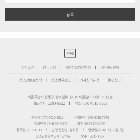
PC버전
회사소개
윤리강령
개인정보처리방침
이용자위원회
청소년보호정책
정정·반론보도
기사심의규정
불편신고
서울특별시 성동구 성수일로 39-34 서울숲더스페이스 12층
대표전화 : 1800-6522
팩스 : 070-4015-8658
편집국 : 070-4010-8512
사업본부 : 070-4010-7078
등록번호 : 서울 아 02897
제호 : 비즈니스포스트
등록일: 2013.11.13
발행·편집인 : 강석운
발행일자: 2013년 12월 2일
청소년보호책임자 : 강석운
ISSN : 2636-171X