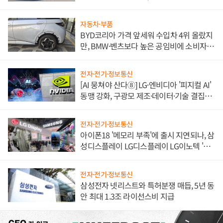
쌍끌이'로 내수 방어
자동차·부품
BYD코리아 가격 앞세워 수입차 4위 올랐지
만, BMW·벤츠보다 높은 공임비에 소비자
불만 폭발
전자·전기·정보통신
[AI 뭉쳐야 산다⑧] LG·엔비디아 '피지컬 AI'
동맹 강화, 구광모 제조·데이터·기술 결집
해 종합 로보틱스 기업으로
전자·전기·정보통신
아이폰18 '메모리 부족'에 출시 지연되나, 삼
성디스플레이 LG디스플레이 LG이노텍 '탈
애플' 수익 다각화 속도
전자·전기·정보통신
삼성전자 넷리스트와 특허분쟁 매듭, 5년 동
안 최대 1.3조 라이선스비 지급