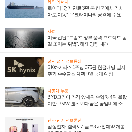
화학·에너지
로이터 "정제연료 3만 톤 한국에서 러시
아로 이동", 우크라이나의 공격에 수요 늘
어
사회
미국 법원 "트럼프 정부 풍력 프로젝트 동
결 조치는 위법", 해제 명령 내려
전자·전기·정보통신
SK하이닉스 1주당 375원 현금배당 실시,
추가 주주환원 계획 9월 공개 예정
자동차·부품
BYD코리아 가격 앞세워 수입차 4위 올랐
지만, BMW·벤츠보다 높은 공임비에 소비
자 불만 폭발
전자·전기·정보통신
삼성전자, 갤럭시Z 폴드8 사전예약 개통