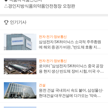
△경인지방식품의약품안전청장 오정완
인기기사
전자·전기·정보통신
삼성전자 SK하이닉스 소극적 주주환원
에 해외 증권가 비판, "반도체 호황 지속
성 의문"
전자·전기·정보통신
로이터 "삼성전자 SK하이닉스 중국 공장
용 현지 생산 반도체 장비 시험, 미국 수출
통제 대비"
건설
원전 건설 국내외서 속도 붙어, 삼성물산·
현대건설·대우건설에 다가오는 '약속의
시간'