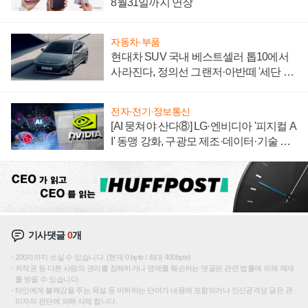
8월31일까지 연장
자동차·부품
현대차 SUV 국내 베스트셀러 톱10에서
사라진다, 정의선 그랜저·아반떼 '세단 쌍
끌이'로 내수 방어
전자·전기·정보통신
[AI 뭉쳐야 산다⑧] LG·엔비디아 '피지컬 A
I' 동맹 강화, 구광모 제조·데이터·기술 결
집해 종합 로보틱스 기업으로
기사댓글
0
개
200자까지 쓰실 수 있습니다. (현재 0 byte / 최대 400byte)
저작권 등 다른 사람의 권리를 침해하거나 명예를 훼손하는 댓글은 관련 법률에 의해 제재
를 받을 수 있습니다.
타인에게 불쾌감을 주는 욕설 등 비하하는 단어가 내용에 포함되거나 인신공격성 글은 관
리자의 판단에 의해 삭제 합니다.