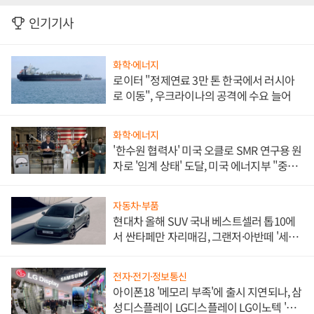
인기기사
화학·에너지
로이터 "정제연료 3만 톤 한국에서 러시아
로 이동", 우크라이나의 공격에 수요 늘어
화학·에너지
'한수원 협력사' 미국 오클로 SMR 연구용 원
자로 '임계 상태' 도달, 미국 에너지부 "중요
한 이정표"
자동차·부품
현대차 올해 SUV 국내 베스트셀러 톱10에
서 싼타페만 자리매김, 그랜저·아반떼 '세단
쌍끌이'로 내수 방어
전자·전기·정보통신
아이폰18 '메모리 부족'에 출시 지연되나, 삼
성디스플레이 LG디스플레이 LG이노텍 '탈