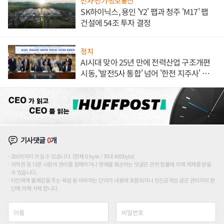
전자·전기·정보통신
SK하이닉스, 용인 'Y2' 팹과 청주 'M17' 팹
건설에 54조 투자 결정
정치
AI시대 맞아 25년 만에 전력산업 구조개편
시동, '발전5사 통합' 넘어 '한전 지주사' 재편
론도
기사댓글
0
개
200자까지 쓰실 수 있습니다. (현재 0 byte / 최대 400byte)
저작권 등 다른 사람의 권리를 침해하거나 명예를 훼손하는 댓글은 관련 법률에 의해 제재를 받을
수 있습니다.
타인에게 불쾌감을 주는 욕설 등 비하하는 단어가 내용에 포함되거나 인신공격성 글은 관리자의 판
단에 의해 삭제 합니다.