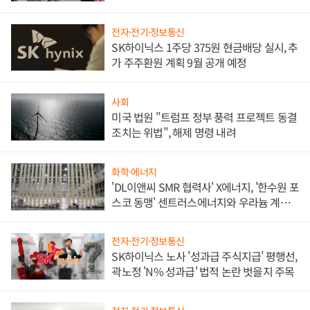
애플' 수익 다각화 속도
전자·전기·정보통신
SK하이닉스 1주당 375원 현금배당 실시, 추
가 주주환원 계획 9월 공개 예정
사회
미국 법원 "트럼프 정부 풍력 프로젝트 동결
조치는 위법", 해제 명령 내려
화학·에너지
'DL이앤씨 SMR 협력사' X에너지, '한수원 포
스코 동맹' 센트러스에너지와 우라늄 계약
체결
전자·전기·정보통신
SK하이닉스 노사 '성과급 주식지급' 평행선,
곽노정 'N% 성과급' 법적 논란 벗을지 주목