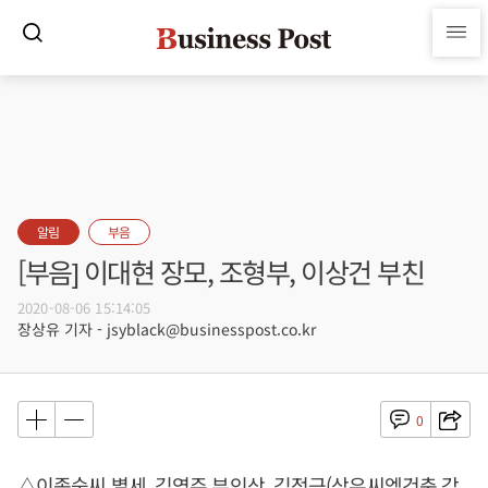
알림
부음
[부음] 이대현 장모, 조형부, 이상건 부친
2020-08-06 15:14:05
장상유 기자 - jsyblack@businesspost.co.kr
0
△이종숙씨 별세, 김영주 부인상, 김정근(삼우씨엠건축 감