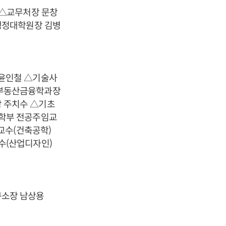
 △교무처장 문창
행정대학원장 김병
윤인철 △기술사
△부동산금융학과장
 주치수 △기초
학부 전공주임교
교수(건축공학)
수(산업디자인)
구소장 남상용