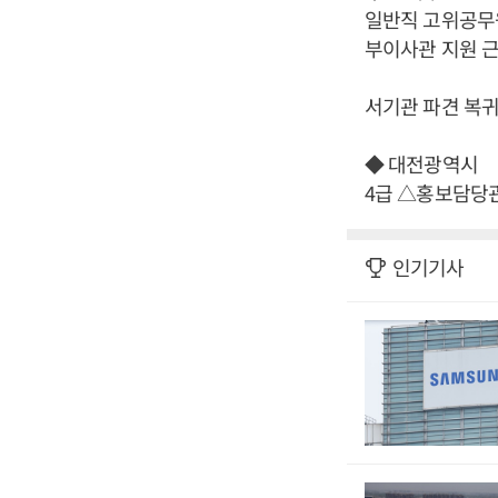
일반직 고위공무
부이사관 지원 
서기관 파견 복
◆ 대전광역시
4급 △홍보담당
인기기사