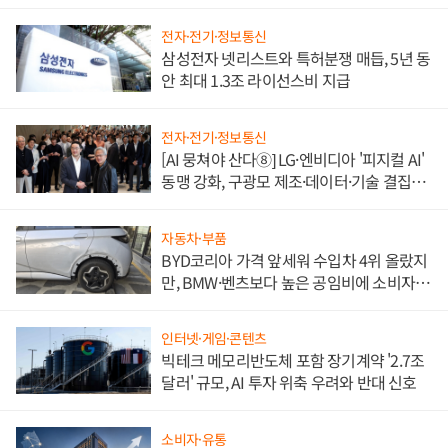
도권 갈린다
전자·전기·정보통신
삼성전자 넷리스트와 특허분쟁 매듭, 5년 동
안 최대 1.3조 라이선스비 지급
전자·전기·정보통신
[AI 뭉쳐야 산다⑧] LG·엔비디아 '피지컬 AI'
동맹 강화, 구광모 제조·데이터·기술 결집
해 종합 로보틱스 기업으로
자동차·부품
BYD코리아 가격 앞세워 수입차 4위 올랐지
만, BMW·벤츠보다 높은 공임비에 소비자
불만 폭발
인터넷·게임·콘텐츠
빅테크 메모리반도체 포함 장기계약 '2.7조
달러' 규모, AI 투자 위축 우려와 반대 신호
소비자·유통