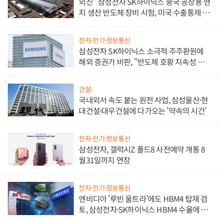
외신 "삼성전자 SK하이닉스 중국 공장용 현
지 생산 반도체 장비 시험, 미국 수출통제 대
비"
전자·전기·정보통신
삼성전자 SK하이닉스 소극적 주주환원에
해외 증권가 비판, "반도체 호황 지속성 의
문"
건설
국내외서 속도 붙는 원전 사업, 삼성물산·현
대건설·대우건설에 다가오는 '약속의 시간'
전자·전기·정보통신
삼성전자, 갤럭시Z 폴드8 사전예약 개통 8
월31일까지 연장
전자·전기·정보통신
엔비디아 '루빈 울트라'에도 HBM4 탑재 검
토, 삼성전자·SK하이닉스 HBM4 수율에 주