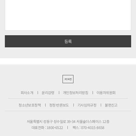
PC버전
회사소개
윤리강령
개인정보처리방침
이용자위원회
청소년보호정책
정정·반론보도
기사심의규정
불편신고
서울특별시 성동구 성수일로 39-34 서울숲더스페이스 12층
대표전화 : 1800-6522
팩스 : 070-4015-8658