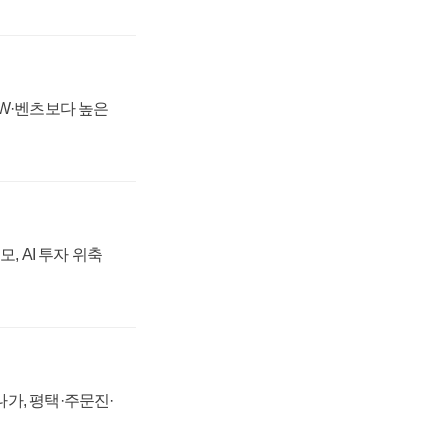
MW·벤츠보다 높은
, AI 투자 위축
가, 평택·주문진·