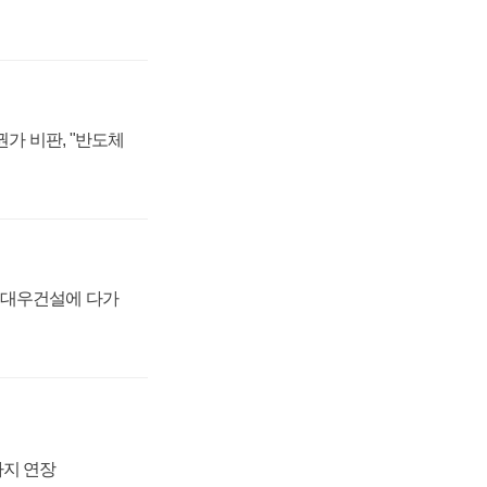
가 비판, "반도체
·대우건설에 다가
까지 연장