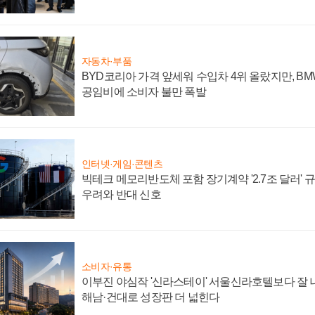
자동차·부품
BYD코리아 가격 앞세워 수입차 4위 올랐지만, B
공임비에 소비자 불만 폭발
인터넷·게임·콘텐츠
빅테크 메모리반도체 포함 장기계약 '2.7조 달러' 규모
우려와 반대 신호
소비자·유통
이부진 야심작 '신라스테이' 서울신라호텔보다 잘 나
해남·건대로 성장판 더 넓힌다