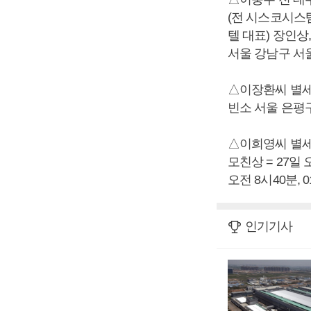
(전 시스코시스
텔 대표) 장인상
서울 강남구 서울삼
△이장환씨 별세,
빈소 서울 은평구 
△이희영씨 별세
모친상 = 27일
오전 8시40분, 01
인기기사