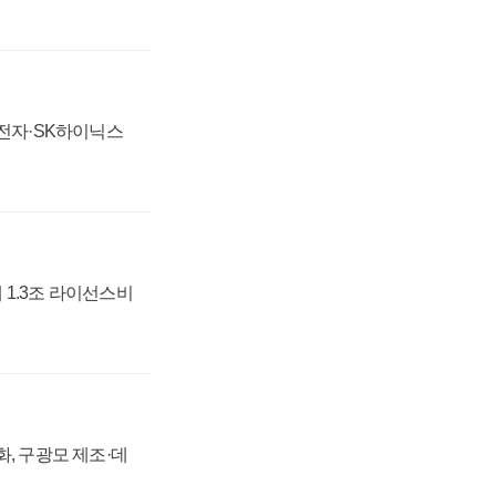
성전자·SK하이닉스
 1.3조 라이선스비
강화, 구광모 제조·데