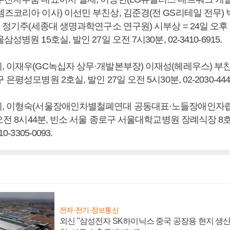
템즈코리아 이사) 이선민 부친상, 김준경(전 GS리테일 전무)
, 정기주(세종대 생명과학연구소 연구원) 시부상 = 24일 오후 
성병원 15호실, 발인 27일 오전 7시30분, 02-3410-6915.
 이재우(GC녹십자 상무·개발본부장) 이재성(헤레우스) 부친상
은평성모병원 2호실, 발인 27일 오전 5시30분, 02-2030-444
, 이형숙(서울장애인차별철폐연대 공동대표·노들장애인자립
 오전 8시44분, 빈소 서울 종로구 서울대학교병원 장례식장 8호
0-3305-0093.
전자·전기·정보통신
외신 "삼성전자 SK하이닉스 중국 공장용 현지 생산