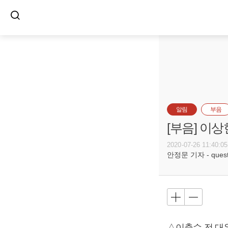
알림
부음
[부음] 이상
2020-07-26 11:40:05
안정문 기자 - questi
△이충수 전 대