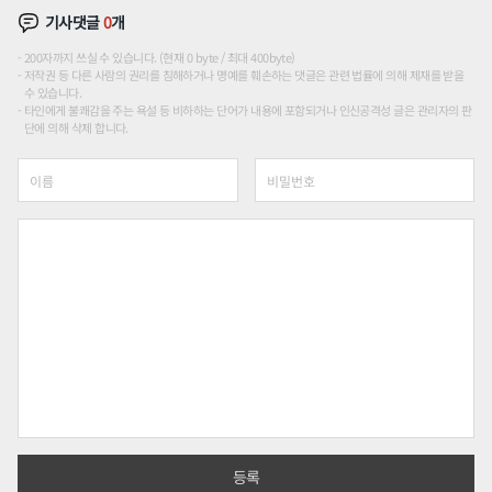
기사댓글
0
개
200자까지 쓰실 수 있습니다. (현재 0 byte / 최대 400byte)
저작권 등 다른 사람의 권리를 침해하거나 명예를 훼손하는 댓글은 관련 법률에 의해 제재를 받을
수 있습니다.
타인에게 불쾌감을 주는 욕설 등 비하하는 단어가 내용에 포함되거나 인신공격성 글은 관리자의 판
단에 의해 삭제 합니다.