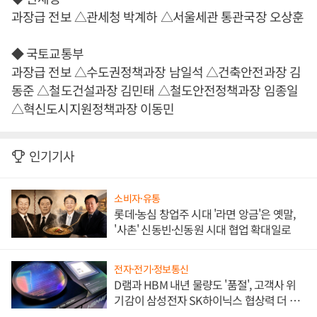
과장급 전보 △관세청 박계하 △서울세관 통관국장 오상훈
◆ 국토교통부
과장급 전보 △수도권정책과장 남일석 △건축안전과장 김
동준 △철도건설과장 김민태 △철도안전정책과장 임종일
△혁신도시지원정책과장 이동민
인기기사
소비자·유통
롯데·농심 창업주 시대 '라면 앙금'은 옛말,
'사촌' 신동빈·신동원 시대 협업 확대일로
전자·전기·정보통신
D램과 HBM 내년 물량도 '품절', 고객사 위
기감이 삼성전자 SK하이닉스 협상력 더 키
워