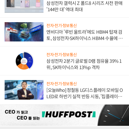
삼성전자 갤럭시 Z 폴드8 시리즈 사전 판매
'144만 대' 역대 최대
전자·전기·정보통신
엔비디아 '루빈 울트라'에도 HBM4 탑재 검
토, 삼성전자·SK하이닉스 HBM4 수율에 주
도권 갈린다
전자·전기·정보통신
삼성전자 2분기 글로벌 D램 점유율 39% 1
위, SK하이닉스와 13%p 격차
전자·전기·정보통신
[오늘Who] 정철동 LG디스플레이 모바일 O
LED로 하반기 실적 반등 시동, '칩플레이
션'에 가격 인하 압박은 부담