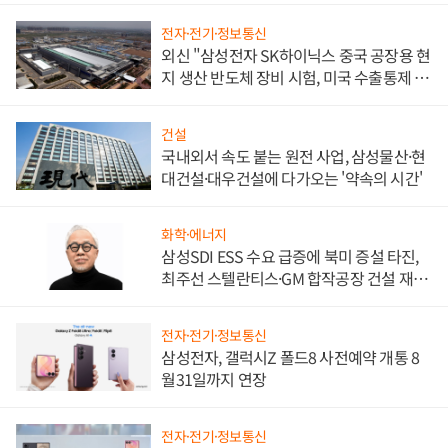
전자·전기·정보통신
외신 "삼성전자 SK하이닉스 중국 공장용 현
지 생산 반도체 장비 시험, 미국 수출통제 대
비"
건설
국내외서 속도 붙는 원전 사업, 삼성물산·현
대건설·대우건설에 다가오는 '약속의 시간'
화학·에너지
삼성SDI ESS 수요 급증에 북미 증설 타진,
최주선 스텔란티스·GM 합작공장 건설 재추
진하나
전자·전기·정보통신
삼성전자, 갤럭시Z 폴드8 사전예약 개통 8
월31일까지 연장
전자·전기·정보통신