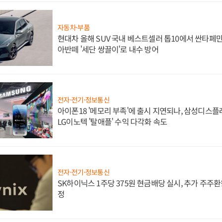
자동차·부품
현대차 올해 SUV 국내 베스트셀러 톱10에서 싼타페만
아반떼 '세단 쌍끌이'로 내수 방어
전자·전기·정보통신
아이폰18 '메모리 부족'에 출시 지연되나, 삼성디스
LG이노텍 '탈애플' 수익 다각화 속도
전자·전기·정보통신
SK하이닉스 1주당 375원 현금배당 실시, 추가 주주환
정