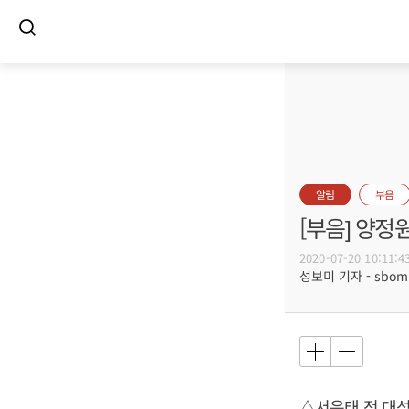
알림
부음
[부음] 양정
2020-07-20 10:11:4
성보미 기자 - sbomi@
△서은태 전 대성