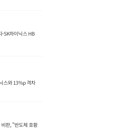
자·SK하이닉스 HB
닉스와 13%p 격차
비판, "반도체 호황