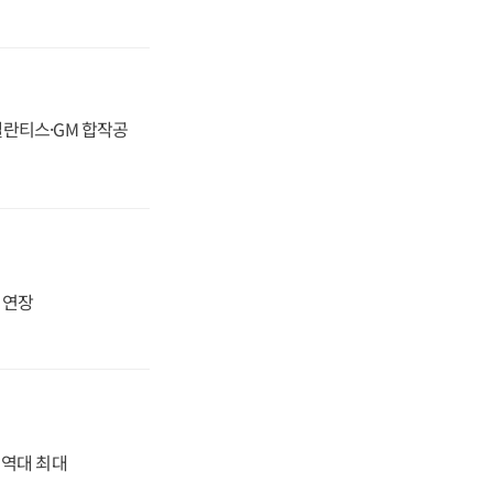
스텔란티스·GM 합작공
지 연장
' 역대 최대