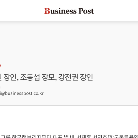
원 장인, 조동섭 장모, 강전권 장인
3
businesspost.co.kr
그룹 한국캠브리지필터 대표 별세, 서재훈 서영호(한국물류용역 