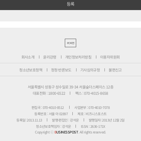
PC버전
회사소개
윤리강령
개인정보처리방침
이용자위원회
청소년보호정책
정정·반론보도
기사심의규정
불편신고
서울특별시 성동구 성수일로 39-34 서울숲더스페이스 12층
대표전화 : 1800-6522
팩스 : 070-4015-8658
편집국 : 070-4010-8512
사업본부 : 070-4010-7078
등록번호 : 서울 아 02897
제호 : 비즈니스포스트
등록일: 2013.11.13
발행·편집인 : 강석운
발행일자: 2013년 12월 2일
청소년보호책임자 : 강석운
ISSN : 2636-171X
Copyright ⓒ
B
USINESSPOST
. All rights reserved.