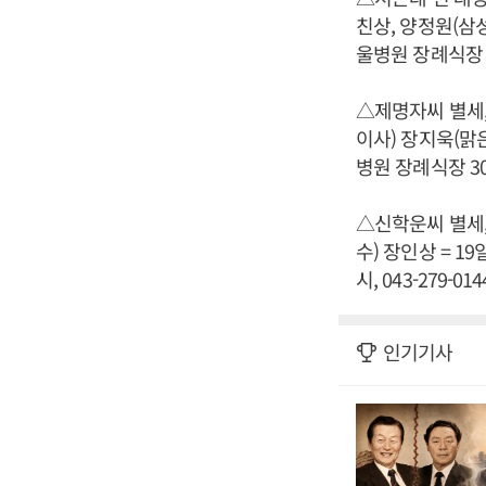
친상, 양정원(삼
울병원 장례식장 17
△제명자씨 별세,
이사) 장지욱(맑
병원 장례식장 302호
△신학운씨 별세,
수) 장인상 = 1
시, 043-279-014
인기기사