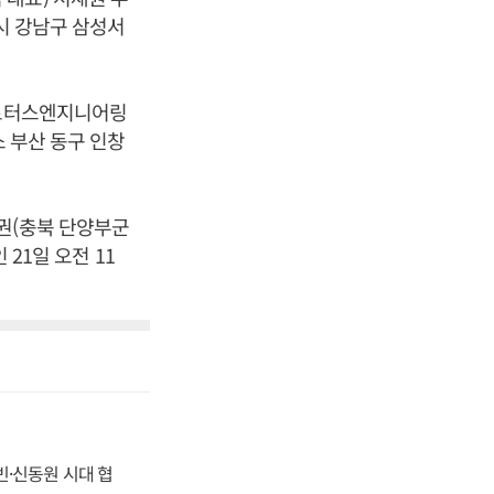
울시 강남구 삼성서
(로터스엔지니어링
소 부산 동구 인창
권(충북 단양부군
 21일 오전 11
동빈·신동원 시대 협