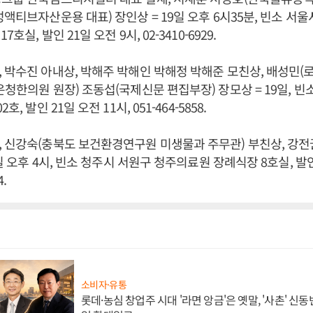
성액티브자산운용 대표) 장인상 = 19일 오후 6시35분, 빈소 서
호실, 발인 21일 오전 9시, 02-3410-6929.
 박수진 아내상, 박해주 박해인 박해정 박해준 모친상, 배성민
은청한의원 원장) 조동섭(국제신문 편집부장) 장모상 = 19일, 빈
, 발인 21일 오전 11시, 051-464-5858.
 신강숙(충북도 보건환경연구원 미생물과 주무관) 부친상, 강전
9일 오후 4시, 빈소 청주시 서원구 청주의료원 장례식장 8호실, 발인
4.
소비자·유통
롯데·농심 창업주 시대 '라면 앙금'은 옛말, '사촌' 신