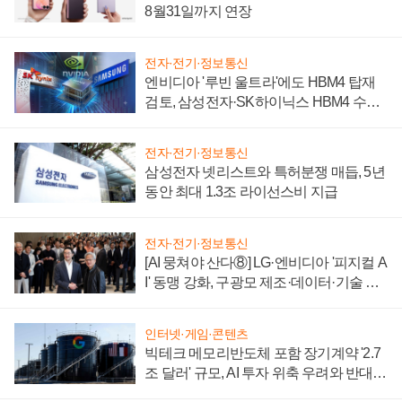
8월31일까지 연장
전자·전기·정보통신
엔비디아 '루빈 울트라'에도 HBM4 탑재
검토, 삼성전자·SK하이닉스 HBM4 수율
에 주도권 갈린다
전자·전기·정보통신
삼성전자 넷리스트와 특허분쟁 매듭, 5년
동안 최대 1.3조 라이선스비 지급
전자·전기·정보통신
[AI 뭉쳐야 산다⑧] LG·엔비디아 '피지컬 A
I' 동맹 강화, 구광모 제조·데이터·기술 결
집해 종합 로보틱스 기업으로
인터넷·게임·콘텐츠
빅테크 메모리반도체 포함 장기계약 '2.7
조 달러' 규모, AI 투자 위축 우려와 반대
신호