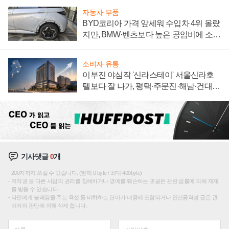
자동차·부품
BYD코리아 가격 앞세워 수입차 4위 올랐
지만, BMW·벤츠보다 높은 공임비에 소비
자 불만 폭발
소비자·유통
이부진 야심작 '신라스테이' 서울신라호
텔보다 잘 나가, 평택·주문진·해남·건대로
성장판 더 넓힌다
기사댓글
0
개
200자까지 쓰실 수 있습니다. (현재 0 byte / 최대 400byte)
저작권 등 다른 사람의 권리를 침해하거나 명예를 훼손하는 댓글은 관련 법률에 의해 제재
를 받을 수 있습니다.
타인에게 불쾌감을 주는 욕설 등 비하하는 단어가 내용에 포함되거나 인신공격성 글은 관
리자의 판단에 의해 삭제 합니다.