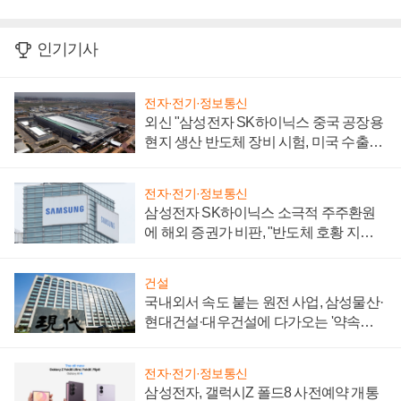
인기기사
전자·전기·정보통신
외신 "삼성전자 SK하이닉스 중국 공장용
현지 생산 반도체 장비 시험, 미국 수출통
제 대비"
전자·전기·정보통신
삼성전자 SK하이닉스 소극적 주주환원
에 해외 증권가 비판, "반도체 호황 지속
성 의문"
건설
국내외서 속도 붙는 원전 사업, 삼성물산·
현대건설·대우건설에 다가오는 '약속의
시간'
전자·전기·정보통신
삼성전자, 갤럭시Z 폴드8 사전예약 개통