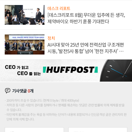
데스크 리포트
[데스크리포트 8월] 무더운 입추에 든 생각,
제약바이오 하반기 훈풍 기대한다
정치
AI시대 맞아 25년 만에 전력산업 구조개편
시동, '발전5사 통합' 넘어 '한전 지주사' 재편
론도
기사댓글
0
개
200자까지 쓰실 수 있습니다. (현재 0 byte / 최대 400byte)
저작권 등 다른 사람의 권리를 침해하거나 명예를 훼손하는 댓글은 관련 법률에 의해 제재를 받을
수 있습니다.
타인에게 불쾌감을 주는 욕설 등 비하하는 단어가 내용에 포함되거나 인신공격성 글은 관리자의 판
단에 의해 삭제 합니다.