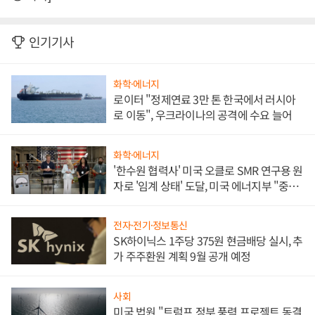
인기기사
화학·에너지
로이터 "정제연료 3만 톤 한국에서 러시아
로 이동", 우크라이나의 공격에 수요 늘어
화학·에너지
'한수원 협력사' 미국 오클로 SMR 연구용 원
자로 '임계 상태' 도달, 미국 에너지부 "중요
한 이정표"
전자·전기·정보통신
SK하이닉스 1주당 375원 현금배당 실시, 추
가 주주환원 계획 9월 공개 예정
사회
미국 법원 "트럼프 정부 풍력 프로젝트 동결