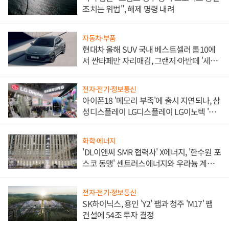
조치는 위법", 해제 명령 내려
자동차·부품
현대차 올해 SUV 국내 베스트셀러 톱10에
서 싼타페만 자리매김, 그랜저·아반떼 '세단
쌍끌이'로 내수 방어
전자·전기·정보통신
아이폰18 '메모리 부족'에 출시 지연되나, 삼
성디스플레이 LG디스플레이 LG이노텍 '탈
애플' 수익 다각화 속도
화학·에너지
'DL이앤씨 SMR 협력사' X에너지, '한수원 포
스코 동맹' 센트러스에너지와 우라늄 계약
체결
전자·전기·정보통신
SK하이닉스, 용인 'Y2' 팹과 청주 'M17' 팹
건설에 54조 투자 결정