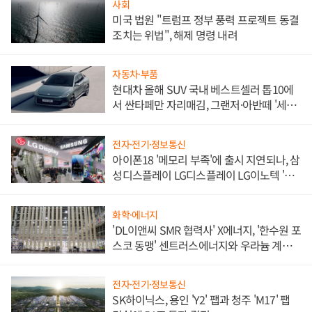
사회
미국 법원 "트럼프 정부 풍력 프로젝트 동결
조치는 위법", 해제 명령 내려
자동차·부품
현대차 올해 SUV 국내 베스트셀러 톱10에
서 싼타페만 자리매김, 그랜저·아반떼 '세단
쌍끌이'로 내수 방어
전자·전기·정보통신
아이폰18 '메모리 부족'에 출시 지연되나, 삼
성디스플레이 LG디스플레이 LG이노텍 '탈
애플' 수익 다각화 속도
화학·에너지
'DL이앤씨 SMR 협력사' X에너지, '한수원 포
스코 동맹' 센트러스에너지와 우라늄 계약
체결
전자·전기·정보통신
SK하이닉스, 용인 'Y2' 팹과 청주 'M17' 팹