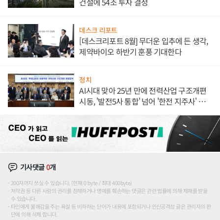
건설에 54조 투자 결정
데스크 리포트
[데스크리포트 8월] 무더운 입추에 든 생각,
제약바이오 하반기 훈풍 기대한다
정치
AI시대 맞아 25년 만에 전력산업 구조개편
시동, '발전5사 통합' 넘어 '한전 지주사' 재편
론도
기사댓글
0
개
200자까지 쓰실 수 있습니다. (현재 0 byte / 최대 400byte)
저작권 등 다른 사람의 권리를 침해하거나 명예를 훼손하는 댓글은 관련 법률에 의해 제재를 받을
수 있습니다.
타인에게 불쾌감을 주는 욕설 등 비하하는 단어가 내용에 포함되거나 인신공격성 글은 관리자의 판
단에 의해 삭제 합니다.