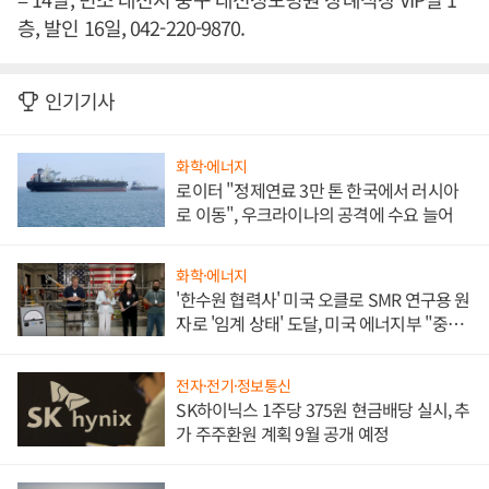
층, 발인 16일, 042-220-9870.
인기기사
화학·에너지
로이터 "정제연료 3만 톤 한국에서 러시아
로 이동", 우크라이나의 공격에 수요 늘어
화학·에너지
'한수원 협력사' 미국 오클로 SMR 연구용 원
자로 '임계 상태' 도달, 미국 에너지부 "중요
한 이정표"
전자·전기·정보통신
SK하이닉스 1주당 375원 현금배당 실시, 추
가 주주환원 계획 9월 공개 예정