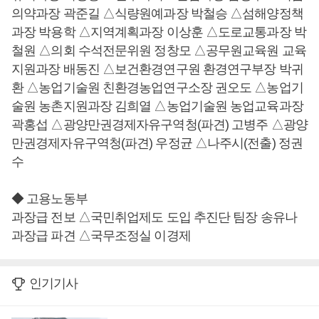
의약과장 곽준길 △식량원예과장 박철승 △섬해양정책
과장 박용학 △지역계획과장 이상훈 △도로교통과장 박
철원 △의회 수석전문위원 정창모 △공무원교육원 교육
지원과장 배동진 △보건환경연구원 환경연구부장 박귀
환 △농업기술원 친환경농업연구소장 권오도 △농업기
술원 농촌지원과장 김희열 △농업기술원 농업교육과장
곽홍섭 △광양만권경제자유구역청(파견) 고병주 △광양
만권경제자유구역청(파견) 우정균 △나주시(전출) 정권
수
◆ 고용노동부
과장급 전보 △국민취업제도 도입 추진단 팀장 송유나
과장급 파견 △국무조정실 이경제
인기기사