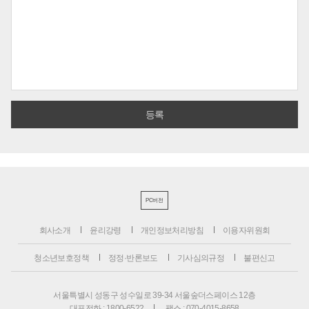
PC버전
회사소개
윤리강령
개인정보처리방침
이용자위원회
청소년보호정책
정정·반론보도
기사심의규정
불편신고
서울특별시 성동구 성수일로 39-34 서울숲더스페이스 12층
대표전화 : 1800-6522
팩스 : 070-4015-8658