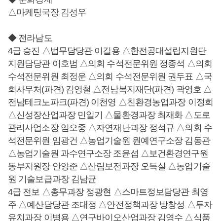
△마케팅국장 김성우
◆ 전라남도
4급 승진 △법무담당관 이길용 △한전공대설립지원단
지원담당관 이호범 △의회 수석전문위원 정종석 △의회
수석전문위원 최정운 △의회 수석전문위원 권두표 △국
회사무처(파견) 김영철 △전남복지재단(파견) 곽영호 △
전남테크노파크(파견) 이천영 △친환경농업과장 이정희
△신성장산업과장 민일기 △물환경과장 최재화 △도로
관리사업소장 임오중 △자연재난과장 정석규 △의회 수
석전문위원 임광건 △농업기술원 원예연구소장 김동관
△농업기술원 과수연구소장 조윤섭 △보건환경연구원
동부지원장 안양준 △산림보전과장 오득실 △농업기술
원 기술보급과장 김남균
4급 전보 △총무과장 정광현 △스마트정보담당관 최영
주 △예산담당관 조대정 △안전정책과장 방창성 △투자
유치과장 이병용 △연구바이오산업과장 김영수 △식품