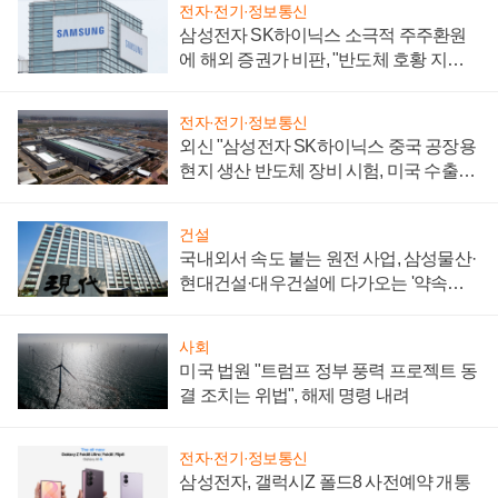
전자·전기·정보통신
삼성전자 SK하이닉스 소극적 주주환원
에 해외 증권가 비판, "반도체 호황 지속
성 의문"
전자·전기·정보통신
외신 "삼성전자 SK하이닉스 중국 공장용
현지 생산 반도체 장비 시험, 미국 수출통
제 대비"
건설
국내외서 속도 붙는 원전 사업, 삼성물산·
현대건설·대우건설에 다가오는 '약속의
시간'
사회
미국 법원 "트럼프 정부 풍력 프로젝트 동
결 조치는 위법", 해제 명령 내려
전자·전기·정보통신
삼성전자, 갤럭시Z 폴드8 사전예약 개통