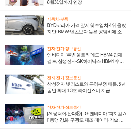
8월31일까지 연장
자동차·부품
BYD코리아 가격 앞세워 수입차 4위 올랐
지만, BMW·벤츠보다 높은 공임비에 소비
자 불만 폭발
전자·전기·정보통신
엔비디아 '루빈 울트라'에도 HBM4 탑재
검토, 삼성전자·SK하이닉스 HBM4 수율
에 주도권 갈린다
전자·전기·정보통신
삼성전자 넷리스트와 특허분쟁 매듭, 5년
동안 최대 1.3조 라이선스비 지급
전자·전기·정보통신
[AI 뭉쳐야 산다⑧] LG·엔비디아 '피지컬 A
I' 동맹 강화, 구광모 제조·데이터·기술 결
집해 종합 로보틱스 기업으로