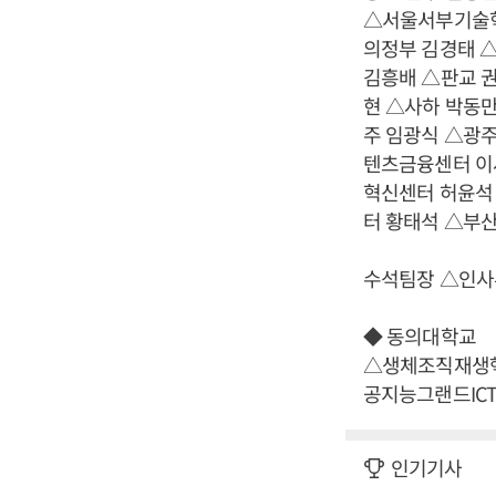
△서울서부기술혁
의정부 김경태 
김흥배 △판교 
현 △사하 박동만
주 임광식 △광
텐츠금융센터 이
혁신센터 허윤석
터 황태석 △부
수석팀장 △인사부
◆ 동의대학교
△생체조직재생핵
공지능그랜드IC
인기기사