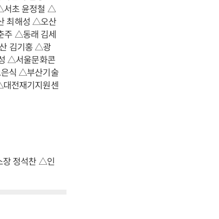
△서초 윤정철 △
산 최해성 △오산
춘주 △동래 김세
산 김기홍 △광
성 △서울문화콘
오은식 △부산기술
 △대전재기지원센
장 정석찬 △인