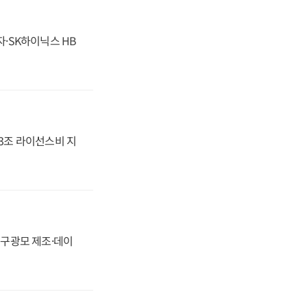
자·SK하이닉스 HB
.3조 라이선스비 지
화, 구광모 제조·데이