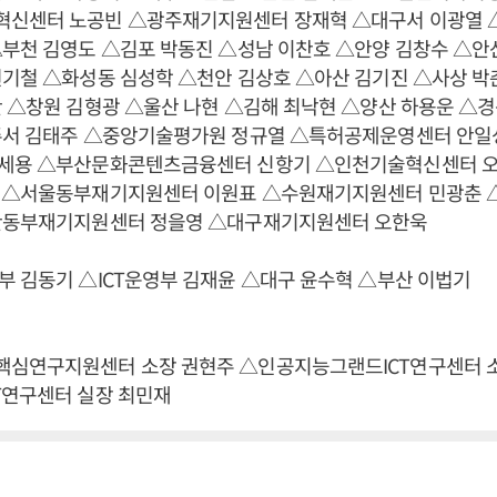
신센터 노공빈 △광주재기지원센터 장재혁 △대구서 이광열 
△부천 김영도 △김포 박동진 △성남 이찬호 △안양 김창수 △안
권기철 △화성동 심성학 △천안 김상호 △아산 김기진 △사상 박
 △창원 김형광 △울산 나현 △김해 최낙현 △양산 하용운 △경
주서 김태주 △중앙기술평가원 정규열 △특허공제운영센터 안일
세용 △부산문화콘텐츠금융센터 신항기 △인천기술혁신센터 
 △서울동부재기지원센터 이원표 △수원재기지원센터 민광춘
산동부재기지원센터 정을영 △대구재기지원센터 오한욱
 김동기 △ICT운영부 김재윤 △대구 윤수혁 △부산 이법기
심연구지원센터 소장 권현주 △인공지능그랜드ICT연구센터 소
T연구센터 실장 최민재