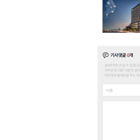
기사댓글
0
개
200자까지 쓰실 수 있습니다. (
저작권 등 다른 사람의 권리
타인에게 불쾌감을 주는 욕설