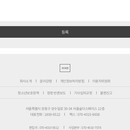
PC버전
회사소개
윤리강령
개인정보처리방침
이용자위원회
청소년보호정책
정정·반론보도
기사심의규정
불편신고
서울특별시 성동구 성수일로 39-34 서울숲더스페이스 12층
대표전화 : 1800-6522
팩스 : 070-4015-8658
편집국 : 070-4010-8512
사업본부 : 070-4010-7078