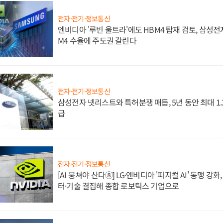
전자·전기·정보통신
엔비디아 '루빈 울트라'에도 HBM4 탑재 검토, 삼성전
M4 수율에 주도권 갈린다
전자·전기·정보통신
삼성전자 넷리스트와 특허분쟁 매듭, 5년 동안 최대 1
급
전자·전기·정보통신
[AI 뭉쳐야 산다⑧] LG·엔비디아 '피지컬 AI' 동맹 강
터·기술 결집해 종합 로보틱스 기업으로