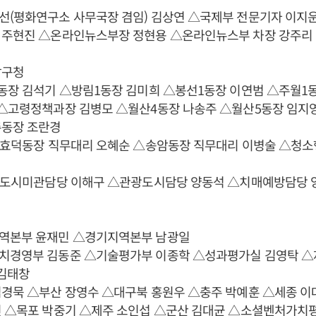
선(평화연구소 사무국장 겸임) 김상연 △국제부 전문기자 이지운
 주현진 △온라인뉴스부장 정현용 △온라인뉴스부 차장 강주리
남구청
동장 김석기 △방림1동장 김미희 △봉선1동장 이연범 △주월1
 △고령정책과장 김병모 △월산4동장 나송주 △월산5동장 임지
촌동장 조란경
 △효덕동장 직무대리 오혜순 △송암동장 직무대리 이병술 △청
 △도시미관담당 이해구 △관광도시담당 양동석 △치매예방담당 
역본부 윤재민 △경기지역본부 남광일
치경영부 김동준 △기술평가부 이종학 △성과평가실 김영탁 △
 김태창
김경묵 △부산 장영수 △대구북 홍원우 △충주 박예훈 △세종 이
빈 △목포 박중기 △제주 소인섭 △군산 김대균 △소셜벤처가치