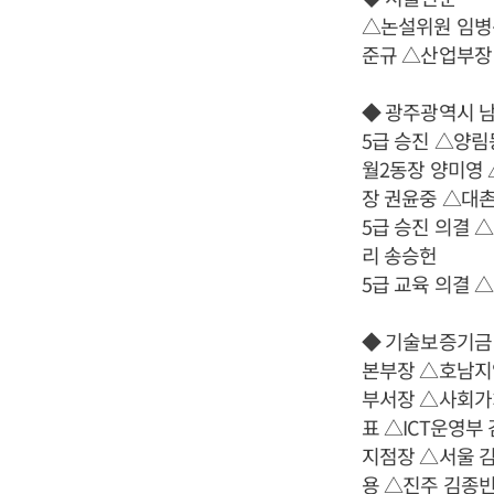
△논설위원 임병
준규 △산업부장
◆ 광주광역시 
5급 승진 △양림
월2동장 양미영
장 권윤중 △대
5급 승진 의결
리 송승헌
5급 교육 의결
◆ 기술보증기금
본부장 △호남지
부서장 △사회가
표 △ICT운영부
지점장 △서울 
용 △진주 김종