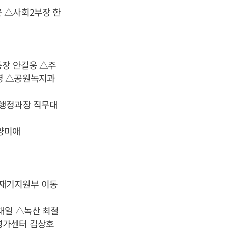
 △사회2부장 한
동장 안길웅 △주
영 △공원녹지과
소행정과장 직무대
양미애
재기지원부 이동
대일 △녹산 최철
평가센터 김상호