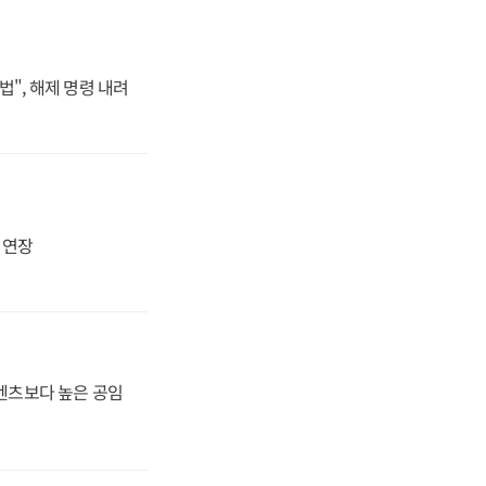
법", 해제 명령 내려
지 연장
·벤츠보다 높은 공임