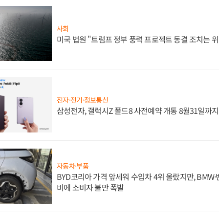
사회
미국 법원 "트럼프 정부 풍력 프로젝트 동결 조치는 위
전자·전기·정보통신
삼성전자, 갤럭시Z 폴드8 사전예약 개통 8월31일까
자동차·부품
BYD코리아 가격 앞세워 수입차 4위 올랐지만, BMW
비에 소비자 불만 폭발