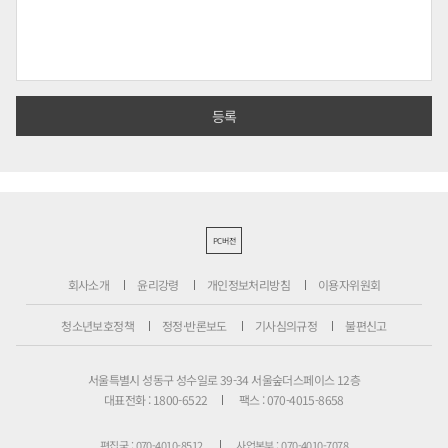
PC버전
회사소개
윤리강령
개인정보처리방침
이용자위원회
청소년보호정책
정정·반론보도
기사심의규정
불편신고
서울특별시 성동구 성수일로 39-34 서울숲더스페이스 12층
대표전화 : 1800-6522
팩스 : 070-4015-8658
편집국 : 070-4010-8512
사업본부 : 070-4010-7078