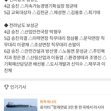
4급 승진 △지속가능경영기획실장 정균태
5급 교육대상자 △김천균 △제성현 △김용호 △최기태
◆ 전라남도 보성군
4급 승진 △산업안전국장 박형우
5급 승진의결 △미력면장 직무대리 정삼룡 △문덕면장 직
무대리 이광재 △조성면장 직무대리 손말이
6급 승진 △안전건설과 방선영 △노동면 문성균 △주민복
지과 정은경 △산림산업과 이동엽 △환경생태과 조영신 △
기획예산담당관 배선봉 △도시개발과 신익수 △재무과 이
진채
인기기사
화학·에너지
로이터 "정제연료 3만 톤 한국에서 러시아