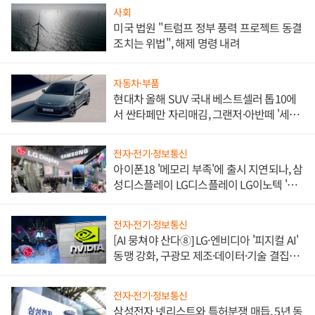
사회
미국 법원 "트럼프 정부 풍력 프로젝트 동결
조치는 위법", 해제 명령 내려
자동차·부품
현대차 올해 SUV 국내 베스트셀러 톱10에
서 싼타페만 자리매김, 그랜저·아반떼 '세단
쌍끌이'로 내수 방어
전자·전기·정보통신
아이폰18 '메모리 부족'에 출시 지연되나, 삼
성디스플레이 LG디스플레이 LG이노텍 '탈
애플' 수익 다각화 속도
전자·전기·정보통신
[AI 뭉쳐야 산다⑧] LG·엔비디아 '피지컬 AI'
동맹 강화, 구광모 제조·데이터·기술 결집
해 종합 로보틱스 기업으로
전자·전기·정보통신
삼성전자 넷리스트와 특허분쟁 매듭, 5년 동