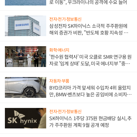
로 이동", 우크라이나의 공격에 수요 늘어
전자·전기·정보통신
삼성전자 SK하이닉스 소극적 주주환원에
해외 증권가 비판, "반도체 호황 지속성 의
문"
화학·에너지
'한수원 협력사' 미국 오클로 SMR 연구용 원
자로 '임계 상태' 도달, 미국 에너지부 "중요
한 이정표"
자동차·부품
BYD코리아 가격 앞세워 수입차 4위 올랐지
만, BMW·벤츠보다 높은 공임비에 소비자
불만 폭발
전자·전기·정보통신
SK하이닉스 1주당 375원 현금배당 실시, 추
가 주주환원 계획 9월 공개 예정