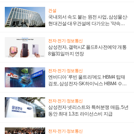
건설
국내외서 속도 붙는 원전 사업, 삼성물산·
현대건설·대우건설에 다가오는 '약속의
시간'
전자·전기·정보통신
삼성전자, 갤럭시Z 폴드8 사전예약 개통
8월31일까지 연장
전자·전기·정보통신
엔비디아 '루빈 울트라'에도 HBM4 탑재
검토, 삼성전자·SK하이닉스 HBM4 수율
에 주도권 갈린다
전자·전기·정보통신
삼성전자 넷리스트와 특허분쟁 매듭, 5년
동안 최대 1.3조 라이선스비 지급
전자·전기·정보통신