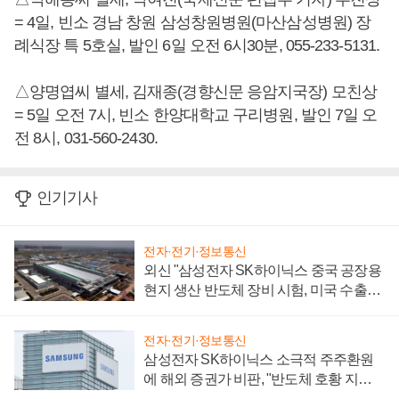
= 4일, 빈소 경남 창원 삼성창원병원(마산삼성병원) 장
례식장 특 5호실, 발인 6일 오전 6시30분, 055-233-5131.
△양명엽씨 별세, 김재종(경향신문 응암지국장) 모친상
= 5일 오전 7시, 빈소 한양대학교 구리병원, 발인 7일 오
전 8시, 031-560-2430.
인기기사
전자·전기·정보통신
외신 "삼성전자 SK하이닉스 중국 공장용
현지 생산 반도체 장비 시험, 미국 수출통
제 대비"
전자·전기·정보통신
삼성전자 SK하이닉스 소극적 주주환원
에 해외 증권가 비판, "반도체 호황 지속
성 의문"