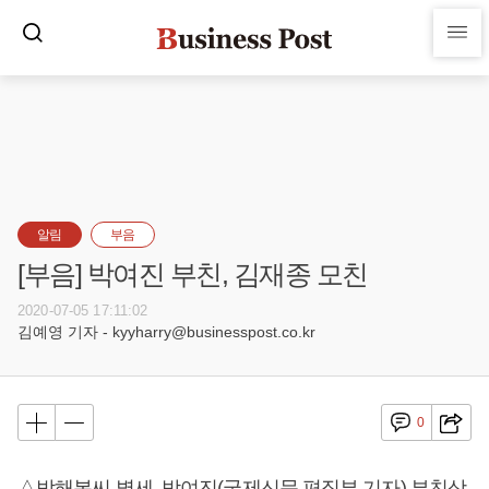
알림
부음
[부음] 박여진 부친, 김재종 모친
2020-07-05 17:11:02
김예영 기자 - kyyharry@businesspost.co.kr
0
△박해봉씨 별세, 박여진(국제신문 편집부 기자) 부친상