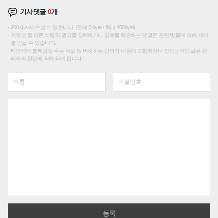
기사댓글
0
개
200자까지 쓰실 수 있습니다. (현재 0 byte / 최대 400byte)
저작권 등 다른 사람의 권리를 침해하거나 명예를 훼손하는 댓글은 관련 법률에 의해 제재
를 받을 수 있습니다.
타인에게 불쾌감을 주는 욕설 등 비하하는 단어가 내용에 포함되거나 인신공격성 글은 관
리자의 판단에 의해 삭제 합니다.