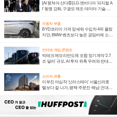
[AI 뭉쳐야 산다⑧] LG·엔비디아 '피지컬 A
I' 동맹 강화, 구광모 제조·데이터·기술 결
집해 종합 로보틱스 기업으로
자동차·부품
BYD코리아 가격 앞세워 수입차 4위 올랐
지만, BMW·벤츠보다 높은 공임비에 소비
자 불만 폭발
인터넷·게임·콘텐츠
빅테크 메모리반도체 포함 장기계약 '2.7
조 달러' 규모, AI 투자 위축 우려와 반대
신호
소비자·유통
이부진 야심작 '신라스테이' 서울신라호
텔보다 잘 나가, 평택·주문진·해남·건대로
성장판 더 넓힌다